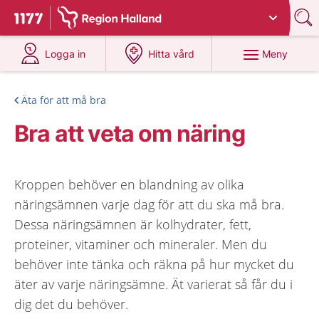
Du har valt region
Halland
.
Till startsidan för 1177
på 1177.se
på 1177.se
Meny
Logga in
Hitta vård
Äta för att må bra
Bra att veta om näring
Kroppen behöver en blandning av olika
näringsämnen varje dag för att du ska må bra.
Dessa näringsämnen är kolhydrater, fett,
proteiner, vitaminer och mineraler. Men du
behöver inte tänka och räkna på hur mycket du
äter av varje näringsämne. Ät varierat så får du i
dig det du behöver.