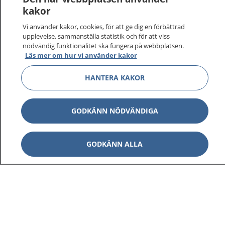
kakor
Vi använder kakor, cookies, för att ge dig en förbättrad
upplevelse, sammanställa statistik och för att viss
nödvändig funktionalitet ska fungera på webbplatsen.
Visa inn
1177 på flera språk
Läs mer om hur vi använder kakor
HANTERA KAKOR
Visa inn
Om 1177
Visa inn
Kontakt
GODKÄNN NÖDVÄNDIGA
GODKÄNN ALLA
Behandling av personuppgifter
Hantering av kakor
Inställningar för kakor