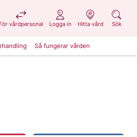
på 1177.se
på 1177.se
på 1177.se
på 1177.se
För vårdpersonal
Logga in
Hitta vård
Sök
ehandling
Så fungerar vården