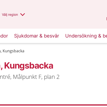
Du har valt region
Välj
en annan
region
Halland
.
ador
Sjukdomar & besvär
Undersökning & b
a, Kungsbacka
a, Kungsbacka
tré, Målpunkt F, plan 2