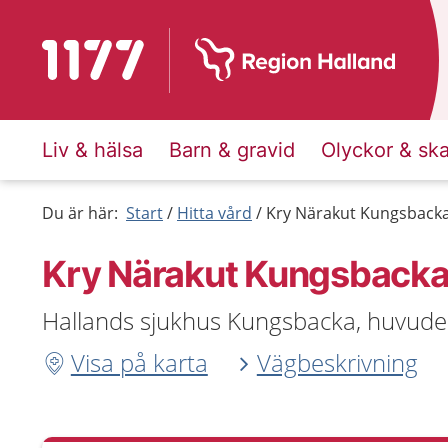
Till startsidan för 1177
Liv & hälsa
Barn & gravid
Olyckor & sk
Du är här:
Start
Hitta vård
Kry Närakut Kungsback
Kry Närakut Kungsback
Hallands sjukhus Kungsbacka, huvuden
Visa på karta
Vägbeskrivning