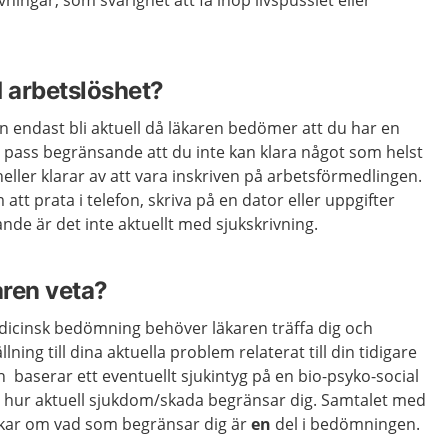
övningar, som svårighet att få ihop livspusslet eller
d arbetslöshet?
an endast bli aktuell då läkaren bedömer att du har en
pass begränsande att du inte kan klara något som helst
eller klarar av att vara inskriven på arbetsförmedlingen.
att prata i telefon, skriva på en dator eller uppgifter
ande är det inte aktuellt med sjukskrivning.
ren veta?
dicinsk bedömning behöver läkaren träffa dig och
ning till dina aktuella problem relaterat till din tidigare
 baserar ett eventuellt sjukintyg på en bio-psyko-social
 hur aktuell sjukdom/skada begränsar dig. Samtalet med
ankar om vad som begränsar dig är
en
del i bedömningen.