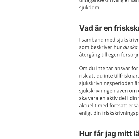
tilltagande ofrivillig ensa
sjukdom.
Vad är en frisks
I samband med sjukskrivn
som beskriver hur
du ska 
återgång till egen försör
Om du inte tar ansvar för
risk att du inte tillfriskn
sjukskrivningsperioden är 
sjukskrivningen även om d
ska vara en aktiv del i din
aktuellt med fortsatt ers
enligt din friskskrivningsp
Hur får jag mitt 