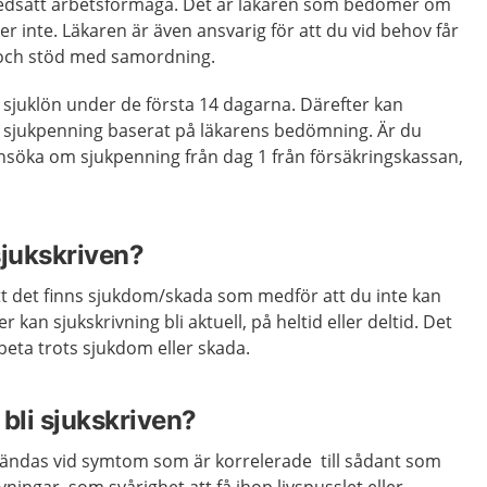
nedsatt arbetsförmåga. Det är läkaren som bedömer om
ller inte. Läkaren är även ansvarig för att du vid behov får
ing och stöd med samordning.
 sjuklön under de första 14 dagarna. Därefter kan
a sjukpenning baserat på läkarens bedömning. Är du
nsöka om sjukpenning från dag 1 från försäkringskassan,
sjukskriven?
t det finns sjukdom/skada som medför att du inte kan
 kan sjukskrivning bli aktuell, på heltid eller deltid. Det
rbeta trots sjukdom eller skada.
bli sjukskriven?
nvändas vid symtom som är korrelerade till sådant som