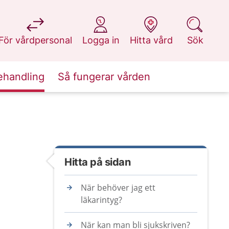
på 1177.se
på 1177.se
på 1177.se
på 1177.se
För vårdpersonal
Logga in
Hitta vård
Sök
ehandling
Så fungerar vården
Hitta på sidan
När behöver jag ett
läkarintyg?
När kan man bli sjukskriven?