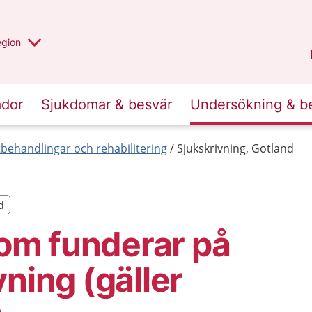
r valt region
n annan
egion
Gotland
.
ador
Sjukdomar & besvär
Undersökning & b
behandlingar och rehabilitering
Sjukskrivning, Gotland
d
d
 som funderar på
vning (gäller