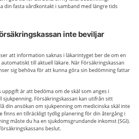
a din fasta vårdkontakt i samband med längre tids
rsäkringskassan inte beviljar
er att information saknas i läkarintyget ber de om en
 automatiskt till aktuell läkare. När Försäkringskassan
nser sig behöva för att kunna göra sin bedömning fattar
s uppgift är att bedöma om de skäl som anges i
till sjukpenning. Försäkringskassan kan utifrån sitt
slå din ansökan om sjukpenning om medicinska skäl inte
e finns en tillräckligt tydlig planering för din återgång i
enning måste du ha en sjukdomsgrundande inkomst (SGI).
 försäkringskassans beslut.