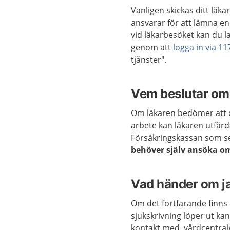
Vanligen skickas ditt läka
ansvarar för att lämna en 
vid läkarbesöket kan du l
genom att
logga in via 11
tjänster".
Vem beslutar om r
Om läkaren bedömer att d
arbete kan läkaren utfärda
Försäkringskassan som sed
behöver själv ansöka o
Vad händer om ja
Om det fortfarande finns
sjukskrivning löper ut ka
kontakt med vårdcentrale