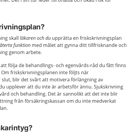
mhet. Det i sin tur leder till ohälsa och ökad risk för
krivningsplan?
ing skall
läkaren och du
upprätta en friskskrivningsplan
återta funktion
med målet att gynna ditt tillfrisknande och
jning genom arbete.
 att följa de behandlings- och egenvårds-råd du fått finns
ar. Om friskskrivningsplanen inte följts när
slut, blir det svårt att motivera förlängning av
u upplever att du inte är arbetsför ännu. Sjukskrivning
 vård och behandling. Det är sannolikt att det inte blir
ättning från försäkringskassan om du inte medverkat
lan.
läkarintyg?