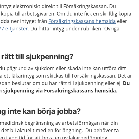
rintyg elektroniskt direkt till Försäkringskassan. Du
kopia till arbetsgivaren. Om du inte fick en skriftlig kopia
adda ner intyget från
Försäkringskassans hemsida
eller
77 e-tjänster.
Du hittar intyg under rubriken "Övriga
ätt till sjukpenning?
u pågrund av sjukdom eller skada inte kan utföra ditt
 ett läkarintyg som skickas till Försäkringskassan. Det är
an beslutar om du har rätt till sjukpenning eller ej.
Du
m sjukpenning via Försäkringskassans hemsida.
g inte kan börja jobba?
 medicinsk begränsning av arbetsförmågan när din
n det bli aktuellt med en förlängning. Du behöver ta
n i god tid för att boka en ny läkarbedömning.