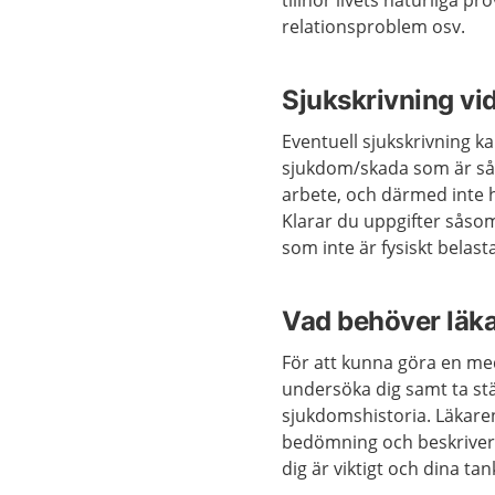
tillhör livets naturliga pr
relationsproblem osv.
Sjukskrivning vi
Eventuell sjukskrivning k
sjukdom/skada som är så 
arbete, och därmed inte h
Klarar du uppgifter såsom 
som inte är fysiskt belast
Vad behöver läka
För att kunna göra en me
undersöka dig samt ta ställ
sjukdomshistoria. Läkaren
bedömning och beskriver
dig är viktigt och dina t