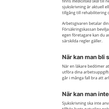
finns
medicinska skäl
till 
sjukskrivning är aktuell e
tillgång till rehabiliter
Arbetsgivaren betalar din
Försäkringskassan bevilj
egen företagare kan du a
särskilda regler gäller.
När kan man bli 
När en läkare bedömer at
utföra dina arbetsuppgifter
går i många fall bra att a
När kan man inte 
Sjukskrivning ska inte a