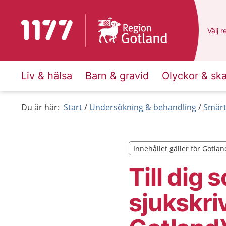
Till startsidan för 1177
Du ha
Välj
e
r
Liv & hälsa
Barn & gravid
Olyckor & sk
Du är här:
Start
Undersökning & behandling
Smärt
Innehållet gäller för Gotlan
Innehållet gäller för Gotlan
Till dig
sjukskri