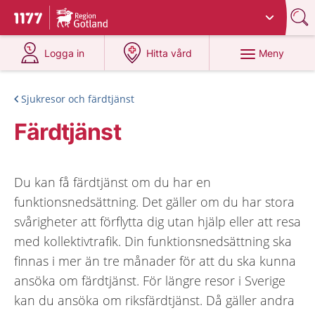
Du har valt region
Gotland
.
Till startsidan för 1177
på 1177.se
på 1177.se
Meny
Logga in
Hitta vård
Sjukresor och färdtjänst
Färdtjänst
Du kan få färdtjänst om du har en
funktionsnedsättning. Det gäller om du har stora
svårigheter att förflytta dig utan hjälp eller att resa
med kollektivtrafik. Din funktionsnedsättning ska
finnas i mer än tre månader för att du ska kunna
ansöka om färdtjänst. För längre resor i Sverige
kan du ansöka om riksfärdtjänst. Då gäller andra