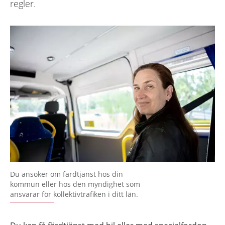
regler.
Du ansöker om färdtjänst hos din
kommun eller hos den myndighet som
ansvarar för kollektivtrafiken i ditt län.