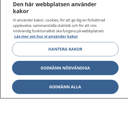
Den här webbplatsen använder
kakor
Vi använder kakor, cookies, för att ge dig en förbättrad
upplevelse, sammanställa statistik och för att viss
nödvändig funktionalitet ska fungera på webbplatsen.
Visa inn
1177 på flera språk
Läs mer om hur vi använder kakor
Visa inn
HANTERA KAKOR
Om 1177
Visa inn
Kontakt
GODKÄNN NÖDVÄNDIGA
Behandling av personuppgifter
GODKÄNN ALLA
Hantering av kakor
Inställningar för kakor