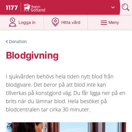
Du har valt region
Gotland
.
Till startsidan för 1177
på 1177.se
på 1177.se
Meny
Logga in
Hitta vård
Donation
Blodgivning
I sjukvården behövs hela tiden nytt blod från
blodgivare. Det beror på att blod inte kan
tillverkas på konstgjord väg. Du får ligga ner på en
brits när du lämnar blod. Hela besöket på
blodcentralen tar cirka 30 minuter.