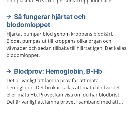
blodplasma. En vuxen persons kropp innehåller
ungefär fem liter blod.
Så fungerar hjärtat och
blodomloppet
Hjärtat pumpar blod genom kroppens blodkärl.
Blodet pumpas ut till kroppens olika organ och
vävnader och sedan tillbaka till hjärtat igen. Det kallas
blodomloppet.
Blodprov: Hemoglobin, B-Hb
Det är vanligt att lämna prov för att mäta
hemoglobin. Det brukar kallas att mäta blodvärdet
eller mäta Hb. Provet kan visa om du har blodbrist.
Det är vanligt att lämna provet i samband med att
läkaren följer upp din behandling om du har en
sjukdom.