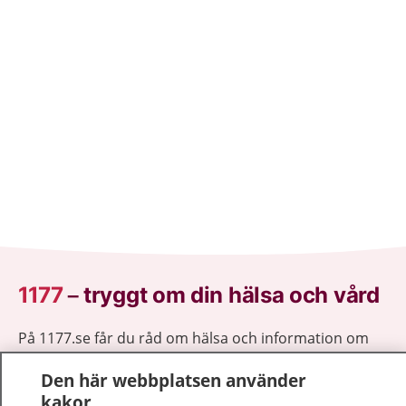
1177
–
tryggt om din hälsa och vård
På 1177.se får du råd om hälsa och information om
sjukdomar och vilka mottagningar du kan kontakta.
Den här webbplatsen använder
Logga in för att läsa din journal och göra dina
kakor
vårdärenden. Ring telefonnummer 1177 för