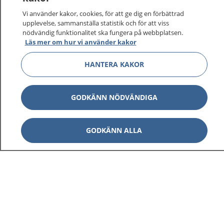
sjukvårdsrådgivning dygnet runt.
Vi använder kakor, cookies, för att ge dig en förbättrad
1177 ger dig råd när du vill må bättre.
upplevelse, sammanställa statistik och för att viss
nödvändig funktionalitet ska fungera på webbplatsen.
Läs mer om hur vi använder kakor
HANTERA KAKOR
Visa inn
1177 på flera språk
GODKÄNN NÖDVÄNDIGA
Visa inn
Om 1177
GODKÄNN ALLA
Visa inn
Kontakt
Behandling av personuppgifter
Hantering av kakor