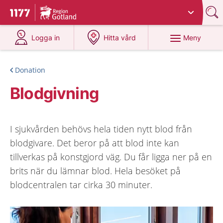
Du har valt region
Gotland
.
Till startsidan för 1177
på 1177.se
på 1177.se
Meny
Logga in
Hitta vård
Donation
Blodgivning
I sjukvården behövs hela tiden nytt blod från
blodgivare. Det beror på att blod inte kan
tillverkas på konstgjord väg. Du får ligga ner på en
brits när du lämnar blod. Hela besöket på
blodcentralen tar cirka 30 minuter.