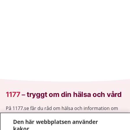
1177
–
tryggt om din hälsa och vård
På 1177.se får du råd om hälsa och information om
sjukdomar och vilka mottagningar du kan kontakta.
Den här webbplatsen använder
Logga in för att läsa din journal och göra dina
kakor
vårdärenden. Ring telefonnummer 1177 för