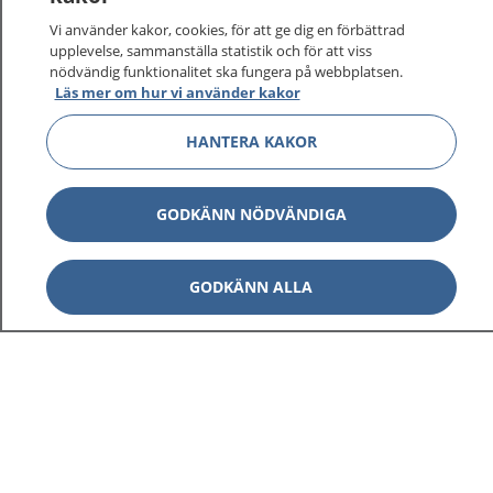
sjukvårdsrådgivning dygnet runt.
Vi använder kakor, cookies, för att ge dig en förbättrad
1177 ger dig råd när du vill må bättre.
upplevelse, sammanställa statistik och för att viss
nödvändig funktionalitet ska fungera på webbplatsen.
Läs mer om hur vi använder kakor
HANTERA KAKOR
Visa inn
1177 på flera språk
GODKÄNN NÖDVÄNDIGA
Visa inn
Om 1177
GODKÄNN ALLA
Visa inn
Kontakt
Behandling av personuppgifter
Hantering av kakor