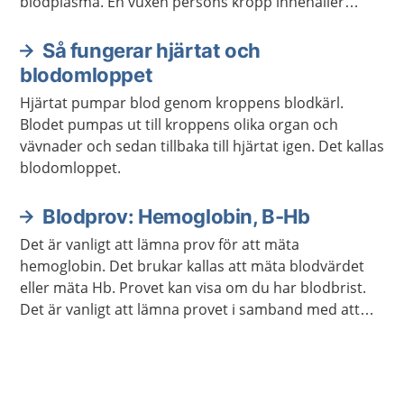
blodplasma. En vuxen persons kropp innehåller
ungefär fem liter blod.
Så fungerar hjärtat och
blodomloppet
Hjärtat pumpar blod genom kroppens blodkärl.
Blodet pumpas ut till kroppens olika organ och
vävnader och sedan tillbaka till hjärtat igen. Det kallas
blodomloppet.
Blodprov: Hemoglobin, B-Hb
Det är vanligt att lämna prov för att mäta
hemoglobin. Det brukar kallas att mäta blodvärdet
eller mäta Hb. Provet kan visa om du har blodbrist.
Det är vanligt att lämna provet i samband med att
läkaren följer upp din behandling om du har en
sjukdom.