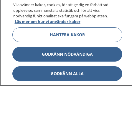
Vi använder kakor, cookies, för att ge dig en förbättrad
upplevelse, sammanställa statistik och för att viss
1177
–
tryggt om din hälsa och vård
nödvändig funktionalitet ska fungera på webbplatsen.
Läs mer om hur vi använder kakor
På 1177.se får du råd om hälsa och information om
HANTERA KAKOR
sjukdomar och vilka mottagningar du kan kontakta.
Logga in för att läsa din journal och göra dina
vårdärenden. Ring telefonnummer 1177 för
GODKÄNN NÖDVÄNDIGA
sjukvårdsrådgivning dygnet runt.
1177 ger dig råd när du vill må bättre.
GODKÄNN ALLA
Visa inn
1177 på flera språk
Visa inn
Om 1177