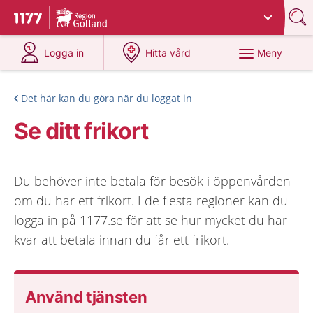
Du har valt region
Gotland
.
Till startsidan för 1177
på 1177.se
på 1177.se
Meny
Logga in
Hitta vård
Det här kan du göra när du loggat in
Se ditt frikort
Du behöver inte betala för besök i öppenvården
om du har ett frikort. I de flesta regioner kan du
logga in på 1177.se för att se hur mycket du har
kvar att betala innan du får ett frikort.
Använd tjänsten