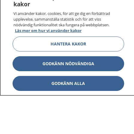
kakor
På 1177.se får du råd om hälsa och information om
Vi använder kakor, cookies, för att ge dig en förbättrad
sjukdomar och vilka mottagningar du kan kontakta.
upplevelse, sammanställa statistik och för att viss
Logga in för att läsa din journal och göra dina
nödvändig funktionalitet ska fungera på webbplatsen.
vårdärenden. Ring telefonnummer 1177 för
Läs mer om hur vi använder kakor
sjukvårdsrådgivning dygnet runt.
HANTERA KAKOR
1177 ger dig råd när du vill må bättre.
GODKÄNN NÖDVÄNDIGA
Visa inn
GODKÄNN ALLA
1177 på flera språk
Visa inn
Om 1177
Visa inn
Kontakt