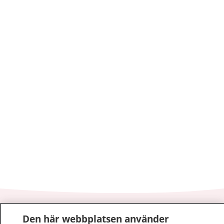
1177
–
tryggt om din hälsa och vård
Den här webbplatsen använder