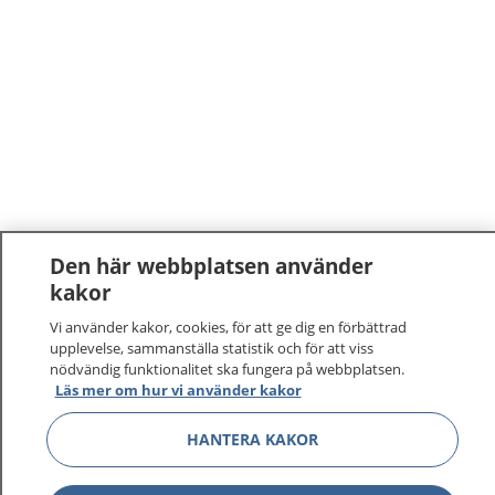
Den här webbplatsen använder
kakor
1177
–
tryggt om din hälsa och vård
Vi använder kakor, cookies, för att ge dig en förbättrad
upplevelse, sammanställa statistik och för att viss
På 1177.se får du råd om hälsa och information om
nödvändig funktionalitet ska fungera på webbplatsen.
sjukdomar och vilka mottagningar du kan kontakta.
Läs mer om hur vi använder kakor
Logga in för att läsa din journal och göra dina
vårdärenden. Ring telefonnummer 1177 för
HANTERA KAKOR
sjukvårdsrådgivning dygnet runt.
1177 ger dig råd när du vill må bättre.