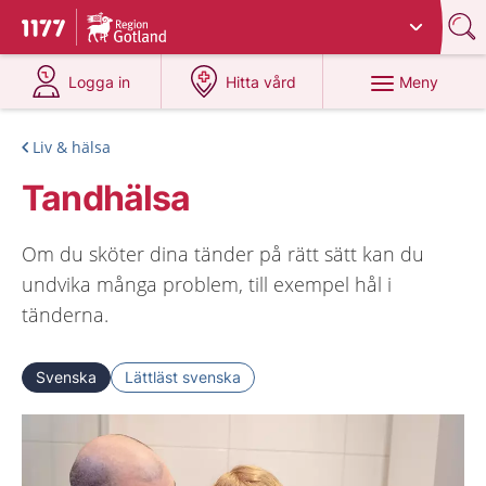
Du har valt region
Gotland
.
Till startsidan för 1177
på 1177.se
på 1177.se
Meny
Logga in
Hitta vård
Liv & hälsa
Tandhälsa
Om du sköter dina tänder på rätt sätt kan du
undvika många problem, till exempel hål i
tänderna.
Svenska
Lättläst svenska