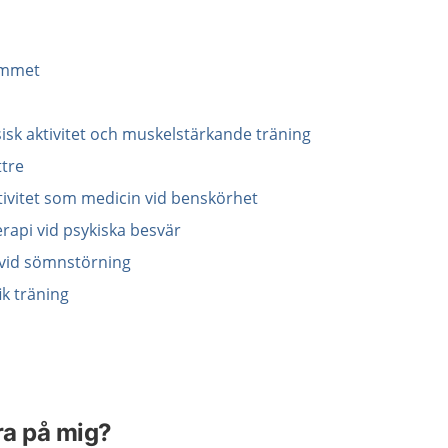
hemmet
sisk aktivitet och muskelstärkande träning
ttre
tivitet som medicin vid benskörhet
erapi vid psykiska besvär
t vid sömnstörning
ik träning
ra på mig?