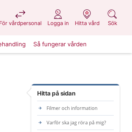
på 1177.se
på 1177.se
på 1177.se
på 1177.se
För vårdpersonal
Logga in
Hitta vård
Sök
ehandling
Så fungerar vården
Hitta på sidan
Filmer och information
Varför ska jag röra på mig?