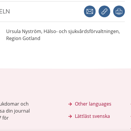
Dela via mejl
Kopiera län
Skr
KELN
Ursula
Nyström,
Hälso- och sjukvårdsförvaltningen,
Region Gotland
sjukdomar och
Other languages
sa din journal
Lättläst svenska
 för