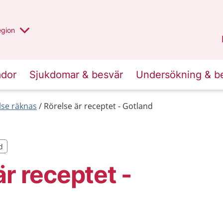
r valt region
n annan
egion
Gotland
.
ador
Sjukdomar & besvär
Undersökning & b
else räknas
Rörelse är receptet - Gotland
d
d
är receptet -