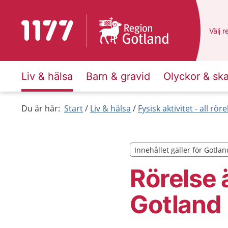
Till startsidan för 1177
Du ha
Välj
e
r
Liv & hälsa
Barn & gravid
Olyckor & sk
Du är här:
Start
Liv & hälsa
Fysisk aktivitet - all rör
Innehållet gäller för Gotlan
Innehållet gäller för Gotlan
Rörelse 
Gotland