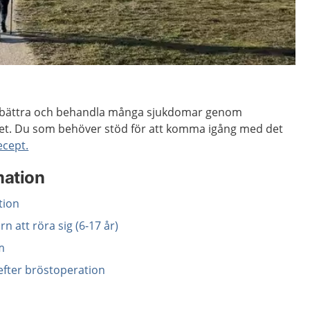
förbättra och behandla många sjukdomar genom
itet. Du som behöver stöd för att komma igång med det
recept.
mation
tion
arn att röra sig (6-17 år)
m
efter bröstoperation