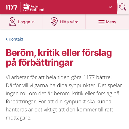
Du har valt region
Gotland
.
Till startsidan för 1177
på 1177.se
på 1177.se
Meny
Logga in
Hitta vård
Kontakt
Beröm, kritik eller förslag
på förbättringar
Vi arbetar för att hela tiden göra 1177 bättre.
Därför vill vi gärna ha dina synpunkter. Det spelar
ingen roll om det är beröm, kritik eller förslag på
förbättringar. För att din synpunkt ska kunna
hanteras är det viktigt att den kommer till rätt
mottagare.