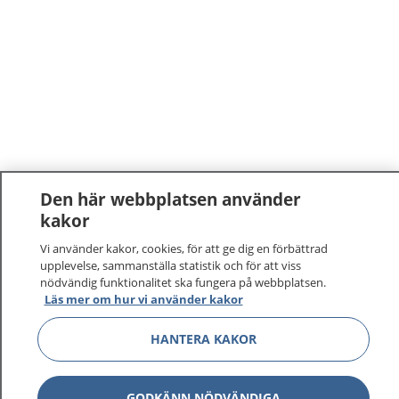
Den här webbplatsen använder
kakor
Vi använder kakor, cookies, för att ge dig en förbättrad
upplevelse, sammanställa statistik och för att viss
nödvändig funktionalitet ska fungera på webbplatsen.
Läs mer om hur vi använder kakor
1177
–
tryggt om din hälsa och vård
HANTERA KAKOR
På 1177.se får du råd om hälsa och information om
sjukdomar och vilka mottagningar du kan kontakta.
Logga in för att läsa din journal och göra dina
GODKÄNN NÖDVÄNDIGA