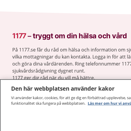
1177
–
tryggt om din hälsa och vård
På 1177.se får du råd om hälsa och information om 
vilka mottagningar du kan kontakta. Logga in för att lä
och göra dina vårdärenden. Ring telefonnummer 1177
sjukvårdsrådgivning dygnet runt.
1177 ger dig råd när du vill må bättre.
Den här webbplatsen använder kakor
Vi använder kakor, cookies, för att ge dig en förbättrad upplevelse, s
funktionalitet ska fungera på webbplatsen.
Läs mer om hur vi anv
1177 – en tjänst från
Inera.