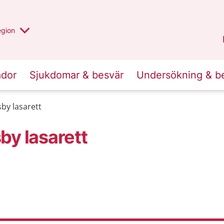
r valt region
n annan
egion
Gotland
.
ador
Sjukdomar & besvär
Undersökning & b
by lasarett
by lasarett