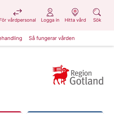
på 1177.se
på 1177.se
på 1177.se
på 1177.se
För vårdpersonal
Logga in
Hitta vård
Sök
ehandling
Så fungerar vården