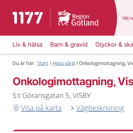
Till startsidan för 1177
Du ha
Välj
e
r
Liv & hälsa
Barn & gravid
Olyckor & sk
Du är här:
Start
Hitta vård
Onkologimottagning, Vis
Onkologimottagning, Vis
S:t Göransgatan 5, VISBY
Visa på karta
Vägbeskrivning