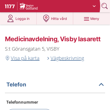
Du har valt region
Gotland
.
Till startsidan för 1177
på 1177.se
på 1177.se
Meny
Logga in
Hitta vård
Medicinavdelning, Visby lasarett
S:t Göransgatan 5, VISBY
Visa på karta
Vägbeskrivning
Telefon
Telefonnummer