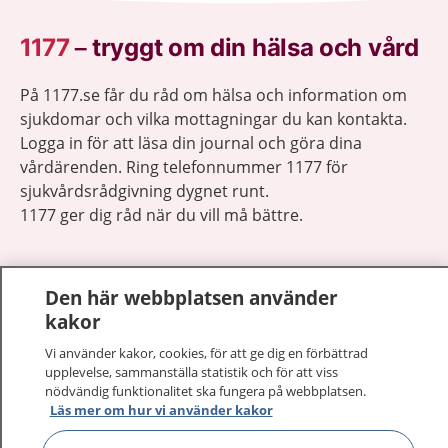
1177
–
tryggt om din hälsa och vård
På 1177.se får du råd om hälsa och information om
sjukdomar och vilka mottagningar du kan kontakta.
Logga in för att läsa din journal och göra dina
vårdärenden. Ring telefonnummer 1177 för
sjukvårdsrådgivning dygnet runt.
1177 ger dig råd när du vill må bättre.
Den här webbplatsen använder
kakor
Visa inn
1177 på flera språk
Vi använder kakor, cookies, för att ge dig en förbättrad
upplevelse, sammanställa statistik och för att viss
nödvändig funktionalitet ska fungera på webbplatsen.
Visa inn
Om 1177
Läs mer om hur vi använder kakor