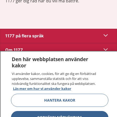
1177 ger dig råd när du vill må bättre.
Visa inn
1177 på flera språk
Visa inn
Om 1177
Den här webbplatsen använder
Visa inn
Kontakt
kakor
Vi använder kakor, cookies, för att ge dig en förbättrad
upplevelse, sammanställa statistik och för att viss
Behandling av personuppgifter
nödvändig funktionalitet ska fungera på webbplatsen.
Läs mer om hur vi använder kakor
Hantering av kakor
HANTERA KAKOR
Inställningar för kakor