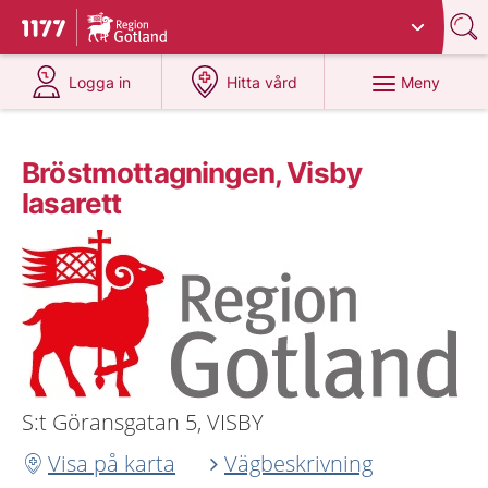
Du har valt region
Gotland
.
Till startsidan för 1177
på 1177.se
på 1177.se
Meny
Logga in
Hitta vård
Bröstmottagningen, Visby
lasarett
S:t Göransgatan 5, VISBY
Visa på karta
Vägbeskrivning