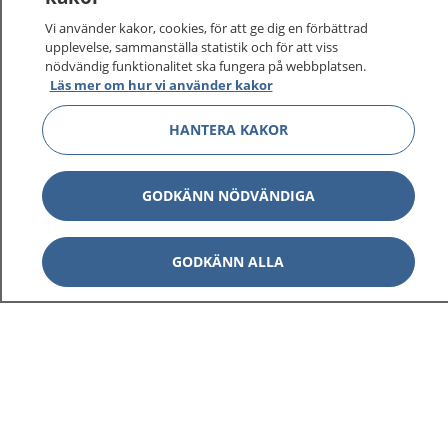
Vi använder kakor, cookies, för att ge dig en förbättrad
upplevelse, sammanställa statistik och för att viss
nödvändig funktionalitet ska fungera på webbplatsen.
Läs mer om hur vi använder kakor
HANTERA KAKOR
1177
–
tryggt om din hälsa och vård
GODKÄNN NÖDVÄNDIGA
På 1177.se får du råd om hälsa och information om
sjukdomar och vilka mottagningar du kan kontakta.
Logga in för att läsa din journal och göra dina
GODKÄNN ALLA
vårdärenden. Ring telefonnummer 1177 för
sjukvårdsrådgivning dygnet runt.
1177 ger dig råd när du vill må bättre.
Visa inn