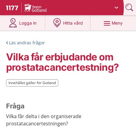
Du har valt region
Gotland
.
Till startsidan för 1177
på 1177.se
på 1177.se
Meny
Logga in
Hitta vård
Läs andras frågor
Vilka får erbjudande om
prostatacancertestning?
Innehållet gäller för Gotland
Innehållet gäller för Gotland
Fråga
Vilka får delta i den organiserade
prostatacancertestningen?