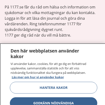
På 1177.se får du råd om hälsa och information om
sjukdomar och vilka mottagningar du kan kontakta.
Logga in för att läsa din journal och göra dina
vårdärenden. Ring telefonnummer 1177 för
sjukvårdsrådgivning dygnet runt.
1177 ger dig råd när du vill må bättre.
Den här webbplatsen använder
kakor
Vi använder kakor, cookies, för att ge dig en förbättrad
Visa inn
1177 på flera språk
upplevelse, sammanställa statistik och för att viss
nödvändig funktionalitet ska fungera på webbplatsen.
Läs mer om hur vi använder kakor
Visa inn
Om 1177
HANTERA KAKOR
Visa inn
Kontakt
GODKÄNN NÖDVÄNDIGA