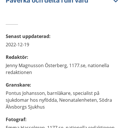
Påverka och delta i din vård
Senast uppdaterad
:
2022-12-19
Redaktör
:
Jenny
Magnusson Österberg,
1177.se, nationella
redaktionen
Granskare
:
Pontus
Johansson,
barnläkare, specialist på
sjukdomar hos nyfödda,
Neonatalenheten, Södra
Älvsborgs Sjukhus
Fotograf
:
Emma
Hasselgren,
1177.se, nationella redaktionen