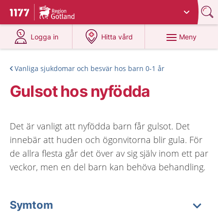
Du har valt region
Gotland
.
Till startsidan för 1177
på 1177.se
på 1177.se
Meny
Logga in
Hitta vård
Vanliga sjukdomar och besvär hos barn 0-1 år
Gulsot hos nyfödda
Det är vanligt att nyfödda barn får gulsot. Det
innebär att huden och ögonvitorna blir gula. För
de allra flesta går det över av sig själv inom ett par
veckor, men en del barn kan behöva behandling.
Symtom