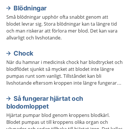
lungräddning brukar förkortas HLR.
Blödningar
Små blödningar upphör ofta snabbt genom att
blodet levrar sig. Stora blödningar kan ta längre tid
och man riskerar att förlora mer blod. Det kan vara
allvarligt och livshotande.
Chock
När du hamnar i medicinsk chock har blodtrycket och
blodflödet sjunkit så mycket att blodet inte längre
pumpas runt som vanligt. Tillståndet kan bli
livshotande eftersom kroppen inte längre fungerar
som den brukar.
Så fungerar hjärtat och
blodomloppet
Hjärtat pumpar blod genom kroppens blodkärl.
Blodet pumpas ut till kroppens olika organ och
vävnader och sedan tillbaka till hjärtat igen. Det kallas