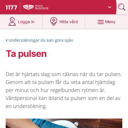
Du har valt region
Blekinge
.
Till startsidan för 1177
på 1177.se
på 1177.se
Meny
Logga in
Hitta vård
Undersökningar du kan göra själv
Ta pulsen
Det är hjärtats slag som räknas när du tar pulsen.
Genom att ta pulsen får du veta antal hjärtslag
per minut och hur regelbunden rytmen är.
Vårdpersonal kan ibland ta pulsen som en del av
en undersökning.