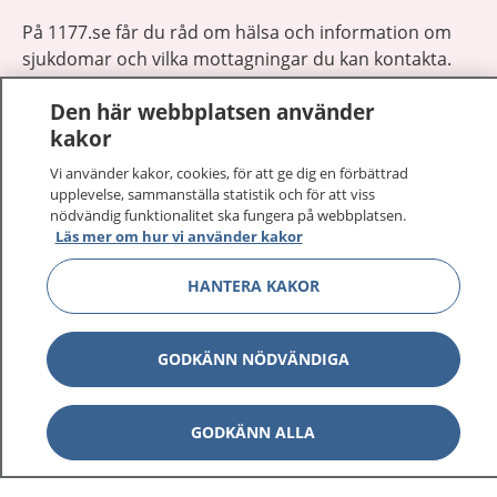
På 1177.se får du råd om hälsa och information om
sjukdomar och vilka mottagningar du kan kontakta.
Logga in för att läsa din journal och göra dina
Den här webbplatsen använder
vårdärenden. Ring telefonnummer 1177 för
kakor
sjukvårdsrådgivning dygnet runt.
1177 ger dig råd när du vill må bättre.
Vi använder kakor, cookies, för att ge dig en förbättrad
upplevelse, sammanställa statistik och för att viss
nödvändig funktionalitet ska fungera på webbplatsen.
Läs mer om hur vi använder kakor
HANTERA KAKOR
Visa inn
1177 på flera språk
GODKÄNN NÖDVÄNDIGA
Visa inn
Om 1177
Visa inn
GODKÄNN ALLA
Kontakt