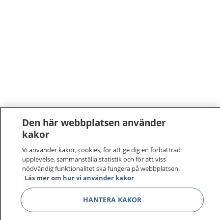
Den här webbplatsen använder
kakor
Vi använder kakor, cookies, för att ge dig en förbättrad
upplevelse, sammanställa statistik och för att viss
nödvändig funktionalitet ska fungera på webbplatsen.
Läs mer om hur vi använder kakor
1177
–
tryggt om din hälsa och vård
HANTERA KAKOR
På 1177.se får du råd om hälsa och information om
sjukdomar och vilka mottagningar du kan kontakta.