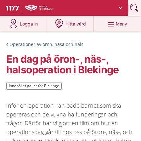
Du har valt region
Blekinge
.
Till startsidan för 1177
på 1177.se
på 1177.se
Meny
Logga in
Hitta vård
Operationer av öron, näsa och hals
En dag på öron-, näs-,
halsoperation i Blekinge
Innehållet gäller för Blekinge
Innehållet gäller för Blekinge
Inför en operation kan både barnet som ska
opereras och de vuxna ha funderingar och
frågor. Därför har vi gjort en film om hur en
operationsdag går till hos oss på öron-, näs-, och
halsoperation. Det kan göra att det känns bättre