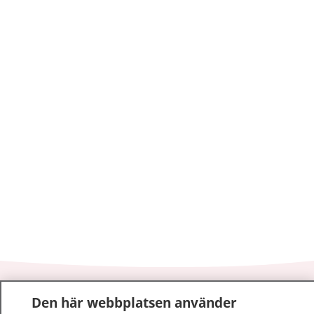
1177
–
tryggt om din hälsa och vård
Den här webbplatsen använder