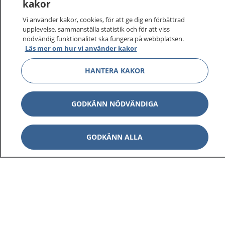
kakor
På 1177.se får du råd om hälsa och information om
Vi använder kakor, cookies, för att ge dig en förbättrad
sjukdomar och vilka mottagningar du kan kontakta.
upplevelse, sammanställa statistik och för att viss
Logga in för att läsa din journal och göra dina
nödvändig funktionalitet ska fungera på webbplatsen.
vårdärenden. Ring telefonnummer 1177 för
Läs mer om hur vi använder kakor
sjukvårdsrådgivning dygnet runt.
HANTERA KAKOR
1177 ger dig råd när du vill må bättre.
GODKÄNN NÖDVÄNDIGA
Visa inn
GODKÄNN ALLA
1177 på flera språk
Visa inn
Om 1177
Visa inn
Kontakt