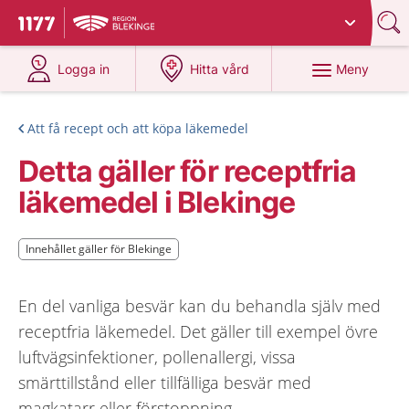
Du har valt region
Blekinge
.
Till startsidan för 1177
på 1177.se
på 1177.se
Meny
Logga in
Hitta vård
Att få recept och att köpa läkemedel
Detta gäller för receptfria
läkemedel i Blekinge
Innehållet gäller för Blekinge
Innehållet gäller för Blekinge
En del vanliga besvär kan du behandla själv med
receptfria läkemedel. Det gäller till exempel övre
luftvägsinfektioner, pollenallergi, vissa
smärttillstånd eller tillfälliga besvär med
magkatarr eller förstoppning.