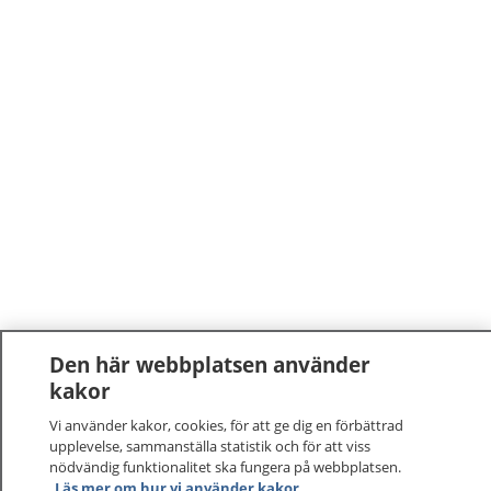
Den här webbplatsen använder
kakor
Vi använder kakor, cookies, för att ge dig en förbättrad
upplevelse, sammanställa statistik och för att viss
nödvändig funktionalitet ska fungera på webbplatsen.
1177
–
tryggt om din hälsa och vård
Läs mer om hur vi använder kakor