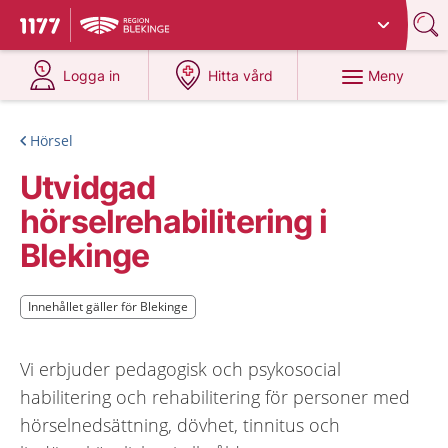
Du har valt region
Blekinge
.
Till startsidan för 1177
på 1177.se
på 1177.se
Meny
Logga in
Hitta vård
Hörsel
Utvidgad
hörselrehabilitering i
Blekinge
Innehållet gäller för Blekinge
Innehållet gäller för Blekinge
Vi erbjuder pedagogisk och psykosocial
habilitering och rehabilitering för personer med
hörselnedsättning, dövhet, tinnitus och