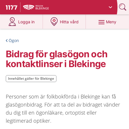
Du har valt region
Blekinge
.
Till startsidan för 1177
på 1177.se
på 1177.se
Meny
Logga in
Hitta vård
Ögon
Bidrag för glasögon och
kontaktlinser i Blekinge
Innehållet gäller för Blekinge
Innehållet gäller för Blekinge
Personer som är folkbokförda i Blekinge kan få
glasögonbidrag. För att ta del av bidraget vänder
du dig till en ögonläkare, ortoptist eller
legitimerad optiker.