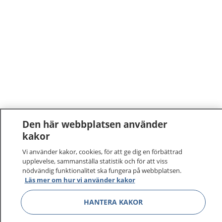
Den här webbplatsen använder
kakor
Vi använder kakor, cookies, för att ge dig en förbättrad
upplevelse, sammanställa statistik och för att viss
nödvändig funktionalitet ska fungera på webbplatsen.
Läs mer om hur vi använder kakor
1177
–
tryggt om din hälsa och vård
HANTERA KAKOR
På 1177.se får du råd om hälsa och information om
sjukdomar och vilka mottagningar du kan kontakta.