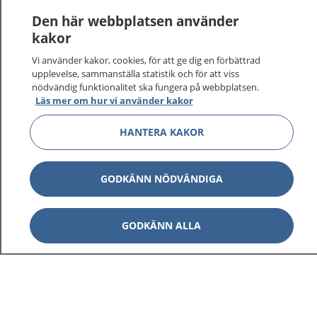
1177
–
tryggt om din hälsa och vård
Den här webbplatsen använder
kakor
På 1177.se får du råd om hälsa och information om
sjukdomar och vilka mottagningar du kan kontakta.
Vi använder kakor, cookies, för att ge dig en förbättrad
upplevelse, sammanställa statistik och för att viss
Logga in för att läsa din journal och göra dina
nödvändig funktionalitet ska fungera på webbplatsen.
vårdärenden. Ring telefonnummer 1177 för
Läs mer om hur vi använder kakor
sjukvårdsrådgivning dygnet runt.
1177 ger dig råd när du vill må bättre.
HANTERA KAKOR
GODKÄNN NÖDVÄNDIGA
Visa inn
1177 på flera språk
GODKÄNN ALLA
Visa inn
Om 1177
Visa inn
Kontakt