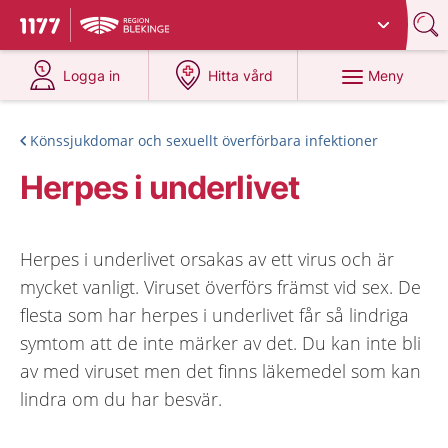
Du har valt region
Blekinge
.
Till startsidan för 1177
på 1177.se
på 1177.se
Meny
Logga in
Hitta vård
Könssjukdomar och sexuellt överförbara infektioner
Herpes i underlivet
Herpes i underlivet orsakas av ett virus och är
mycket vanligt. Viruset överförs främst vid sex. De
flesta som har herpes i underlivet får så lindriga
symtom att de inte märker av det. Du kan inte bli
av med viruset men det finns läkemedel som kan
lindra om du har besvär.