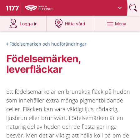
Du har valt region
Blekinge
.
Till startsidan för 1177
på 1177.se
på 1177.se
Meny
Logga in
Hitta vård
Födelsemärken och hudförändringar
Födelsemärken,
leverfläckar
Ett födelsemärke är en brunaktig fläck på huden
som innehåller extra många pigmentbildande
celler. Fläcken kan vara väldigt ljus, rödaktig,
ljusbrun eller brunsvart. Födelsemärken är en
naturlig del av huden och de flesta ger inga
besvär. Men det är viktigt att hålla koll på om de