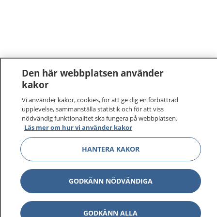
Den här webbplatsen använder
kakor
1177
–
tryggt om din hälsa och vård
Vi använder kakor, cookies, för att ge dig en förbättrad
upplevelse, sammanställa statistik och för att viss
nödvändig funktionalitet ska fungera på webbplatsen.
På 1177.se får du råd om hälsa och information om
Läs mer om hur vi använder kakor
sjukdomar och vilka mottagningar du kan kontakta.
Logga in för att läsa din journal och göra dina
HANTERA KAKOR
vårdärenden. Ring telefonnummer 1177 för
sjukvårdsrådgivning dygnet runt.
1177 ger dig råd när du vill må bättre.
GODKÄNN NÖDVÄNDIGA
GODKÄNN ALLA