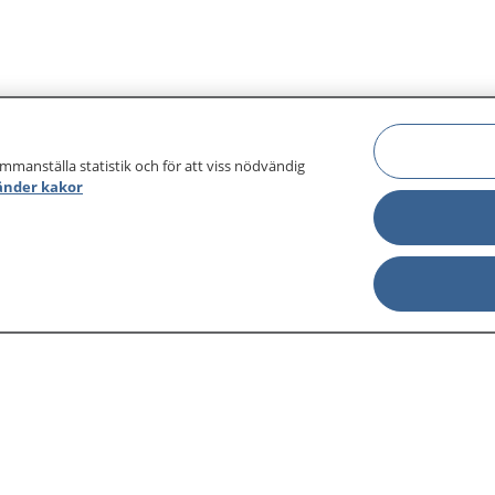
ammanställa statistik och för att viss nödvändig
änder kakor
sjukdomar och
Other languages
sa din journal
Lättläst svenska
 för