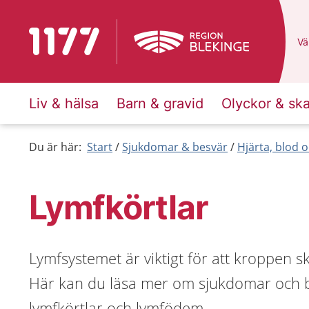
Till startsidan för 1177
Du
Väl
Liv & hälsa
Barn & gravid
Olyckor & sk
Du är här:
Start
Sjukdomar & besvär
Hjärta, blod o
Lymfkörtlar
Lymfsystemet är viktigt för att kroppen s
Här kan du läsa mer om sjukdomar och b
lymfkörtlar och lymfödem.