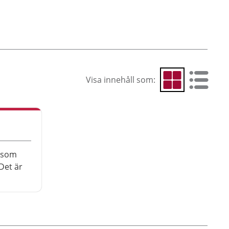
Visa innehåll som:
Visa som rutnät
Visa som 
 som
Det är
är
. Här får