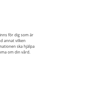
inns för dig som är
nd annat vilken
rmationen ska hjälpa
mma om din vård.