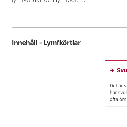
Innehåll - Lymfkörtlar
Svu
Det är v
har svul
ofta öm
brukar 
du märk
eller i 