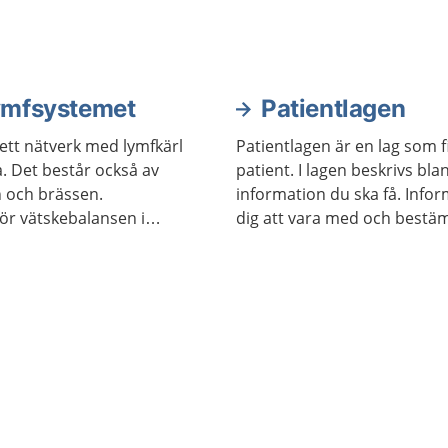
lymfsystemet
Patientlagen
ett nätverk med lymfkärl
Patientlagen är en lag som f
. Det består också av
patient. I lagen beskrivs bla
n och brässen.
information du ska få. Info
för vätskebalansen i
dig att vara med och bestä
s försvar mot infektioner.