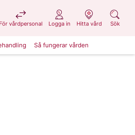
på 1177.se
på 1177.se
på 1177.se
på 1177.se
För vårdpersonal
Logga in
Hitta vård
Sök
ehandling
Så fungerar vården