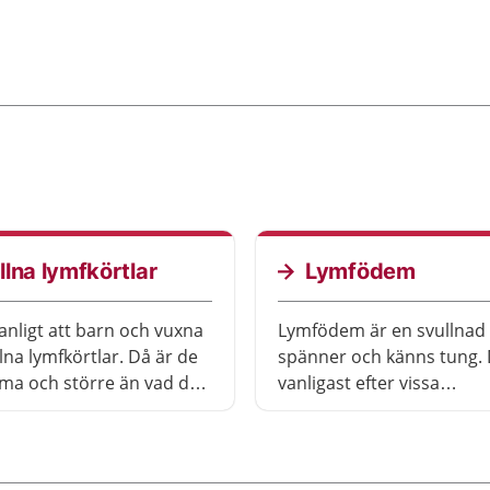
llna lymfkörtlar
Lymfödem
anligt att barn och vuxna
Lymfödem är en svullnad
lna lymfkörtlar. Då är de
spänner och känns tung. 
ma och större än vad de
vanligast efter vissa
vara. Hos små barn kan
cancerbehandlingar. Det 
a små knölar på halsen
viktigt att söka vård tidigt
armhålan.
du veta mer.