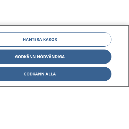
HANTERA KAKOR
GODKÄNN NÖDVÄNDIGA
GODKÄNN ALLA
Om 1177
Kontakt
E-tjänster
Press
Aktuellt
Digital tillgänglighet