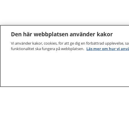
Den här webbplatsen använder kakor
Vi använder kakor, cookies, för att ge dig en förbättrad upplevelse, s
funktionalitet ska fungera på webbplatsen.
Läs mer om hur vi anv
1177
–
tryggt om din hälsa och vård
På 1177.se får du råd om hälsa och information om 
vilka mottagningar du kan kontakta. Logga in för att lä
och göra dina vårdärenden. Ring telefonnummer 1177
sjukvårdsrådgivning dygnet runt.
1177 ger dig råd när du vill må bättre.