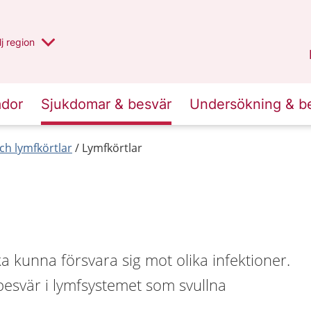
 har valt region
j
en annan
region
Blekinge
.
ador
Sjukdomar & besvär
Undersökning & b
ch lymfkörtlar
Lymfkörtlar
ka kunna försvara sig mot olika infektioner.
esvär i lymfsystemet som svullna