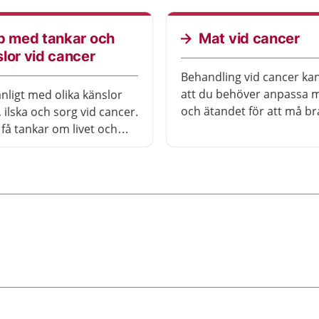
det att stärka lusten och
 att ha sex.
p med tankar och
Mat vid cancer
lor vid cancer
Behandling vid cancer ka
att du behöver anpassa 
anligt med olika känslor
och ätandet för att må br
 ilska och sorg vid cancer.
få tankar om livet och
t finns hjälp att få, om
ver.