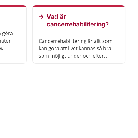
Sanna Wärn från Cancerfonden
om några av de råd som hon och
hennes kolleger brukar ge.
Vad är
cancerrehabilitering?
n göra
maten
Cancerrehabilitering är allt som
a.
kan göra att livet kännas så bra
som möjligt under och efter
behandlingen. Närstående kan
också behöva
cancerrehabilitering.