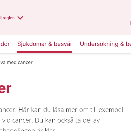
 har valt region
j
en annan
region
Blekinge
.
ador
Sjukdomar & besvär
Undersökning & b
leva med cancer
er
 cancer. Här kan du läsa mer om till exempel
ng vid cancer. Du kan också ta del av
ehandlingen är klar.