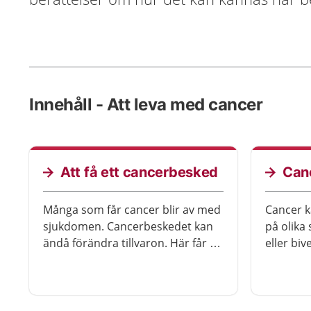
Innehåll - Att leva med cancer
Att få ett cancerbesked
Canc
Många som får cancer blir av med
Cancer k
sjukdomen. Cancerbeskedet kan
på olika
ändå förändra tillvaron. Här får du
eller biv
råd om hur du kan hantera
behandli
sjukdomsperioden och tips om
du trivs 
stöd.
andra. D
ha sex p