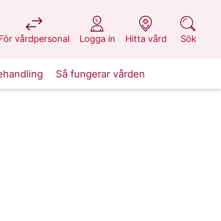
på 1177.se
på 1177.se
på 1177.se
på 1177.se
För vårdpersonal
Logga in
Hitta vård
Sök
ehandling
Så fungerar vården