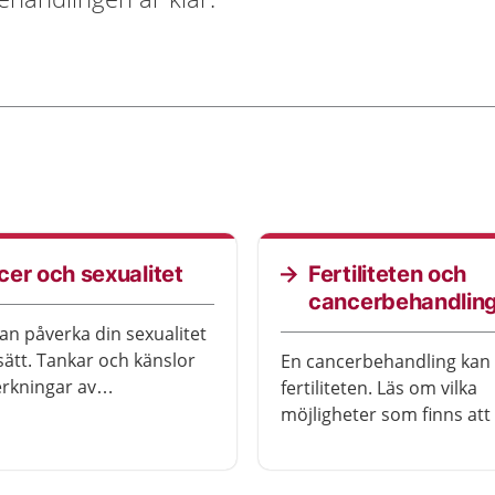
er och sexualitet
Fertiliteten och
cancerbehandlin
an påverka din sexualitet
 sätt. Tankar och känslor
En cancerbehandling kan
erkningar av
fertiliteten. Läs om vilka
ngen kan förändra hur
möjligheter som finns att
med dig själv eller med
ägg eller spermier och att
u kan också få svårare att
efter cancer.
å samma sätt som förut.