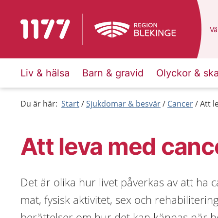
Till startsidan för 1177
Du
Väl
Liv & hälsa
Barn & gravid
Olyckor & sk
Du är här:
Start
Sjukdomar & besvär
Cancer
Att 
Att leva med canc
Det är olika hur livet påverkas av att ha
mat, fysisk aktivitet, sex och rehabiliteri
berättelser om hur det kan kännas när b