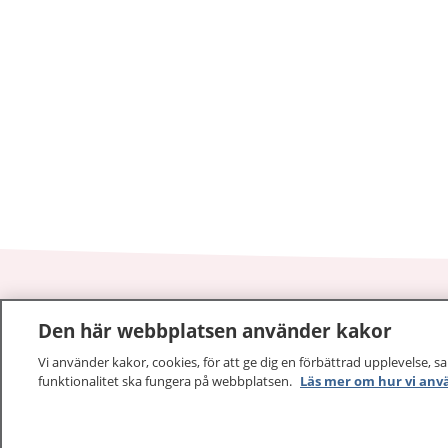
tjänsterna.
Den här webbplatsen använder kakor
1177
–
tryggt om din hälsa och vård
Vi använder kakor, cookies, för att ge dig en förbättrad upplevelse, s
På 1177.se får du råd om hälsa och information om 
funktionalitet ska fungera på webbplatsen.
Läs mer om hur vi anv
vilka mottagningar du kan kontakta. Logga in för att lä
och göra dina vårdärenden. Ring telefonnummer 1177