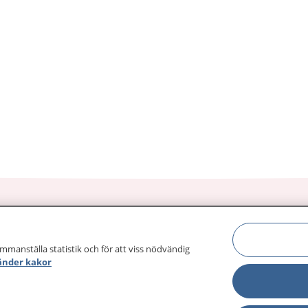
ammanställa statistik och för att viss nödvändig
sjukdomar och
Other languages
änder kakor
sa din journal
Lättläst svenska
 för