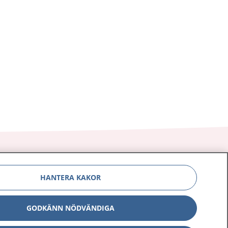
eller tidigare vanor. Kom ihåg att all
rörelse räknas.
HANTERA KAKOR
Om 1177
Kontakt
GODKÄNN NÖDVÄNDIGA
E-tjänster
Press