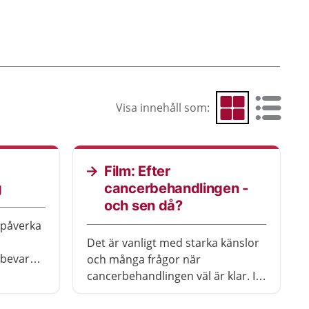
Visa innehåll som:
Visa som rutnät
Visa som 
Film: Efter
g
cancerbehandlingen -
och sen då?
 påverka
Det är vanligt med starka känslor
 bevara
och många frågor när
 få barn
cancerbehandlingen väl är klar. I
filmen berättar sjuksköterskan