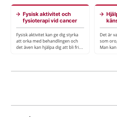
Ofta går 
förmågan
Fysisk aktivitet och
Hjäl
fysioterapi vid cancer
käns
Fysisk aktivitet kan ge dig styrka
Det är v
att orka med behandlingen och
som oro,
det även kan hjälpa dig att bli fri
Man kan 
från cancern.
döden. De
du behö