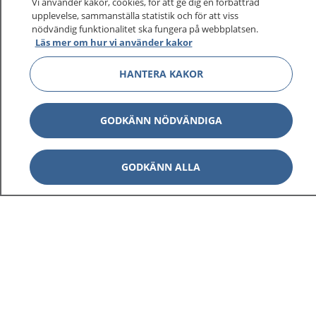
Vi använder kakor, cookies, för att ge dig en förbättrad
sjukdomar och vilka mottagningar du kan kontakta.
upplevelse, sammanställa statistik och för att viss
nödvändig funktionalitet ska fungera på webbplatsen.
Logga in för att läsa din journal och göra dina
Läs mer om hur vi använder kakor
vårdärenden. Ring telefonnummer 1177 för
sjukvårdsrådgivning dygnet runt.
HANTERA KAKOR
1177 ger dig råd när du vill må bättre.
GODKÄNN NÖDVÄNDIGA
GODKÄNN ALLA
Visa inn
1177 på flera språk
Visa inn
Om 1177
Visa inn
Kontakt
Behandling av personuppgifter