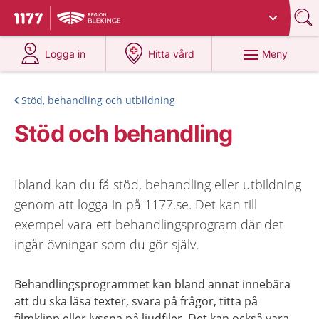
Du har valt region
Blekinge
.
Till startsidan för 1177
på 1177.se
på 1177.se
Meny
Logga in
Hitta vård
Stöd, behandling och utbildning
Stöd och behandling
Ibland kan du få stöd, behandling eller utbildning
genom att logga in på 1177.se. Det kan till
exempel vara ett behandlingsprogram där det
ingår övningar som du gör själv.
Behandlingsprogrammet kan bland annat innebära
att du ska läsa texter, svara på frågor, titta på
filmklipp eller lyssna på ljudfiler. Det kan också vara