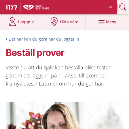
Du har valt region
Blekinge
.
Till startsidan för 1177
på 1177.se
på 1177.se
Meny
Logga in
Hitta vård
Det här kan du göra när du loggat in
Beställ prover
Visste du att du själv kan beställa olika tester
genom att logga in på 1177.se, till exempel
klamydiatest? Läs mer om hur du gör här.