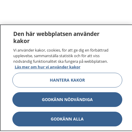
Den här webbplatsen använder
kakor
Vi använder kakor, cookies, för att ge dig en förbättrad
upplevelse, sammanställa statistik och för att viss
nödvändig funktionalitet ska fungera på webbplatsen.
Läs mer om hur vi använder kakor
1177
–
tryggt om din hälsa och vård
HANTERA KAKOR
På 1177.se får du råd om hälsa och information om
sjukdomar och vilka mottagningar du kan kontakta.
GODKÄNN NÖDVÄNDIGA
Logga in för att läsa din journal och göra dina
vårdärenden. Ring telefonnummer 1177 för
GODKÄNN ALLA
sjukvårdsrådgivning dygnet runt.
1177 ger dig råd när du vill må bättre.