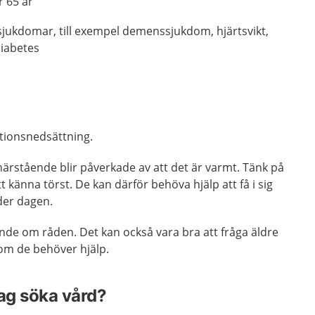
r 65 år
jukdomar, till exempel demenssjukdom, hjärtsvikt,
diabetes
tionsnedsättning.
stående blir påverkade av att det är varmt. Tänk på
t känna törst. De kan därför behöva hjälp att få i sig
nder dagen.
nde om råden. Det kan också vara bra att fråga äldre
om de behöver hjälp.
jag söka vård?