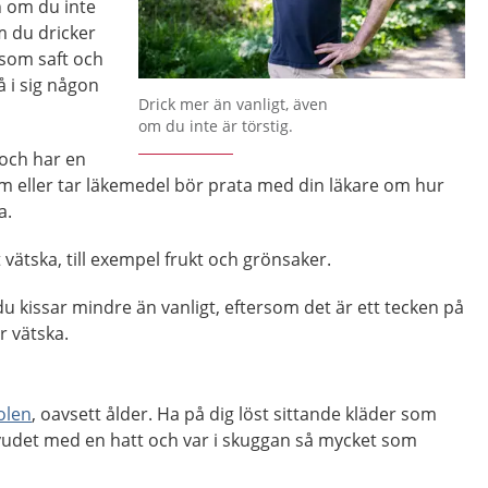
n om du inte
m du dricker
 som saft och
få i sig någon
Förstora bilden
Drick mer än vanligt, även
om du inte är törstig.
 och har en
m eller tar läkemedel bör prata med din läkare om hur
a.
ätska, till exempel frukt och grönsaker.
kissar mindre än vanligt, eftersom det är ett tecken på
r vätska.
olen
, oavsett ålder. Ha på dig löst sittande kläder som
udet med en hatt och var i skuggan så mycket som