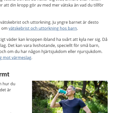
er att din kropp gör av med mer vätska än vad du tillför
 vätskebrist och uttorkning. Ju yngre barnet är desto
er om
vätskebrist och uttorkning hos barn
.
igt väder kan kroppen ibland ha svårt att kyla ner sig. Då
slag. Det kan vara livshotande, speciellt för små barn,
r och om du har någon hjärtsjukdom eller njursjukdom.
ig mot värmeslag
.
armt
m hur du
det är