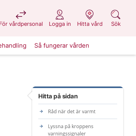
på 1177.se
på 1177.se
på 1177.se
på 1177.se
För vårdpersonal
Logga in
Hitta vård
Sök
ehandling
Så fungerar vården
Hitta på sidan
Råd när det är varmt
Lyssna på kroppens
varningssignaler