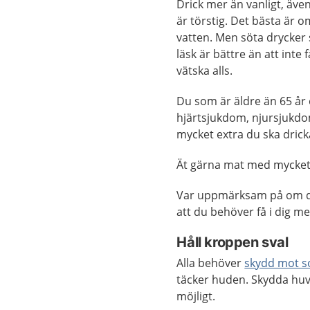
Drick mer än vanligt, äve
är törstig. Det bästa är o
vatten. Men söta drycker
läsk är bättre än att inte 
vätska alls.
Du som är äldre än 65 år
hjärtsjukdom, njursjukdo
mycket extra du ska drick
Ät gärna mat med mycket v
Var uppmärksam på om du 
att du behöver få i dig me
Håll kroppen sval
Alla behöver
skydd mot s
täcker huden. Skydda huv
möjligt.