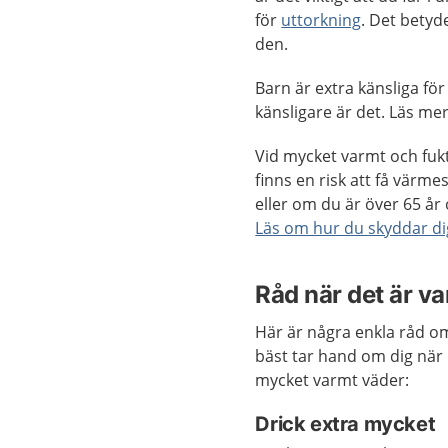
för
uttorkning
. Det betyd
den.
Barn är extra känsliga för
känsligare är det. Läs m
Vid mycket varmt och fukt
finns en risk att få värme
eller om du är över 65 å
Läs om hur du skyddar d
Råd när det är v
Här är några enkla råd o
bäst tar hand om dig när 
mycket varmt väder:
Drick extra mycket