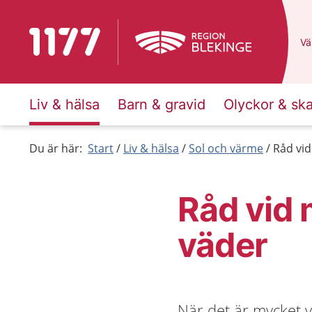
Till startsidan för 1177
Du
Väl
Liv & hälsa
Barn & gravid
Olyckor & sk
Du är här:
Start
Liv & hälsa
Sol och värme
Råd vi
Råd vid
väder
När det är mycket v