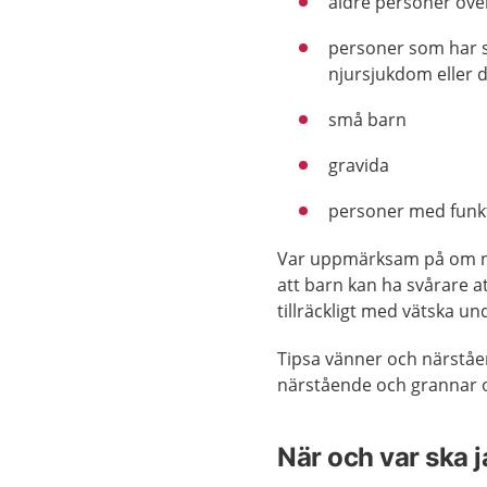
äldre personer öve
personer som har s
njursjukdom eller 
små barn
gravida
personer med funk
Var uppmärksam på om när
att barn kan ha svårare at
tillräckligt med vätska u
Tipsa vänner och närståe
närstående och grannar 
När och var ska 