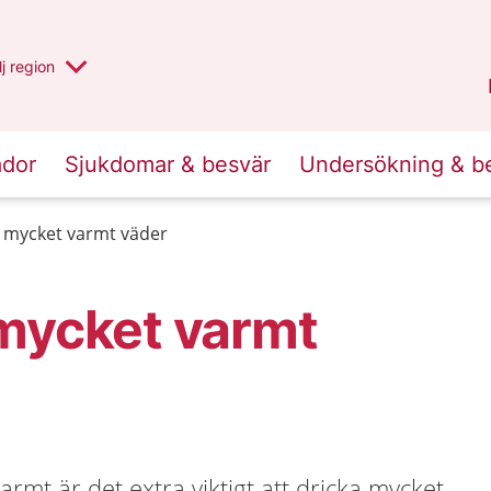
 har valt region
j
en annan
region
Blekinge
.
ador
Sjukdomar & besvär
Undersökning & b
d mycket varmt väder
 mycket varmt
armt är det extra viktigt att dricka mycket