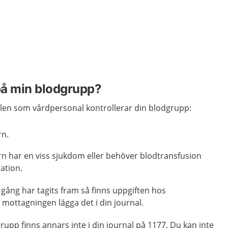
 på min blodgrupp?
fällen som vårdpersonal kontrollerar din blodgrupp:
rn.
arn har en viss sjukdom eller behöver blodtransfusion
ration.
ång har tagits fram så finns uppgiften hos
mottagningen lägga det i din journal.
upp finns annars inte i din journal på 1177. Du kan inte