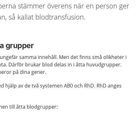
upperna stämmer överens när en person ger
n, så kallat blodtransfusion.
tta grupper
ungefär samma innehåll. Men det finns små olikheter i
a. Därför brukar blod delas in i åtta huvudgrupper.
beror på dina gener.
 hjälp av de två systemen AB0 och RhD. RhD anges
en till åtta blodgrupper: