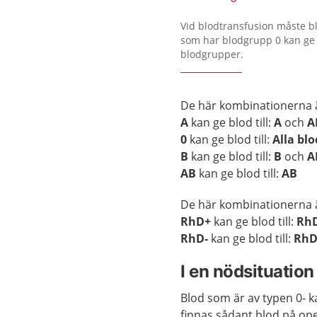
Vid blodtransfusion måste 
som har blodgrupp 0 kan ge b
blodgrupper.
De här kombinationerna 
A
kan ge blod till:
A
och
A
0
kan ge blod till:
Alla bl
B
kan ge blod till:
B
och
A
AB
kan ge blod till:
AB
De här kombinationerna 
RhD+
kan ge blod till:
Rh
RhD-
kan ge blod till:
RhD
I en nödsituation
Blod som är av typen 0- k
finnas sådant blod på op