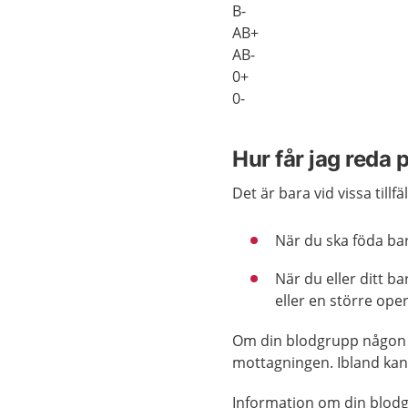
B-
AB+
AB-
0+
0-
Hur får jag reda
Det är bara vid vissa till
När du ska föda ba
När du eller ditt b
eller en större ope
Om din blodgrupp någon g
mottagningen. Ibland kan 
Information om din blodgr