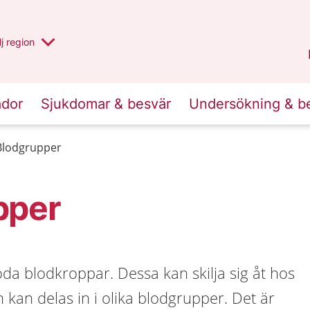
 har valt region
j
en annan
region
Blekinge
.
ador
Sjukdomar & besvär
Undersökning & b
Blodgrupper
pper
öda blodkroppar. Dessa kan skilja sig åt hos
 kan delas in i olika blodgrupper. Det är