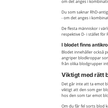
om det anges i kombinat
Du som saknar RhD-antige
- om det anges i kombin
De flesta människor i vä
respektive D- i stället för
I blodet finns antik
Blodet innehåller också p
angriper blodkroppar som 
från olika blodgrupper in
Viktigt med rätt 
Det går inte att ta emot 
viktigt att den som ger 
hos den som tar emot blod
Om du får fel sorts blod