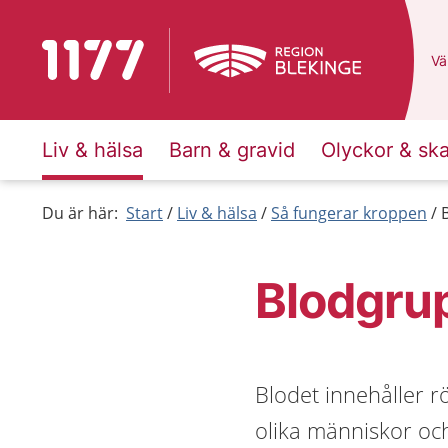
Till startsidan för 1177
Du
Väl
Liv & hälsa
Barn & gravid
Olyckor & sk
Du är här:
Start
Liv & hälsa
Så fungerar kroppen
Blodgru
Blodet innehåller r
olika människor och