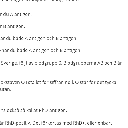
r du A-antigen.
r B-antigen.
ar du både A-antigen och B-antigen.
knar du både A-antigen och B-antigen.
i Sverige, följt av blodgrupp 0. Blodgrupperna AB och B är
staven O i stället för siffran noll. O står för det tyska
utan.
ns också så kallat RhD-antigen.
r RhD-positiv. Det förkortas med RhD+, eller enbart +