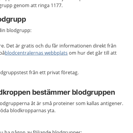
dgrupp genom att ringa 1177.
lodgrupp
din blodgrupp:
re. Det är gratis och du får informationen direkt från
 på
blodcentralernas webbplats
om hur det går till att
dgruppstest från ett privat företag.
odkroppen bestämmer blodgruppen
blodgrupperna åt är små proteiner som kallas antigener.
 röda blodkropparnas yta.
du ha någon av följande blodgrupper: