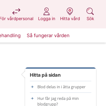
på 1177.se
på 1177.se
på 1177.se
på 1177.se
För vårdpersonal
Logga in
Hitta vård
Sök
ehandling
Så fungerar vården
Hitta på sidan
Blod delas in i åtta grupper
Hur får jag reda på min
blodgrupp?