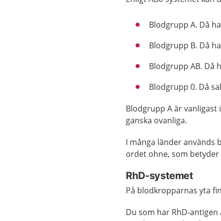
Blodgrupp A. Då ha
Blodgrupp B. Då ha
Blodgrupp AB. Då h
Blodgrupp 0. Då sa
Blodgrupp A är vanligast 
ganska ovanliga.
I många länder används bok
ordet ohne, som betyder 
RhD-systemet
På blodkropparnas yta fin
Du som har RhD-antigen ä