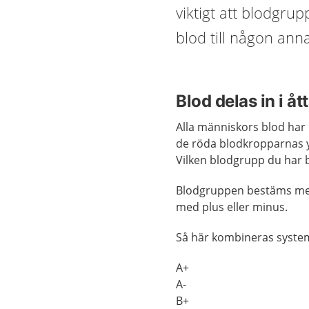
viktigt att blodgr
blod till någon anna
Blod delas in i å
Alla människors blod har 
de röda blodkropparnas yt
Vilken blodgrupp du har 
Blodgruppen bestäms med
med plus eller minus.
Så här kombineras system
A+
A-
B+