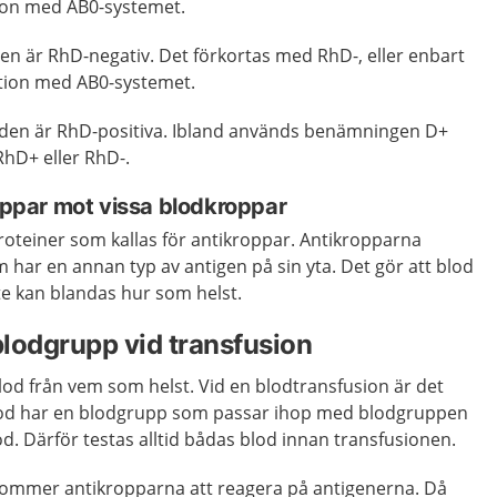
ion med AB0-systemet.
n är RhD-negativ. Det förkortas med RhD-, eller enbart
ation med AB0-systemet.
rlden är RhD-positiva. Ibland används benämningen D+
 RhD+ eller RhD-.
roppar mot vissa blodkroppar
roteiner som kallas för antikroppar. Antikropparna
har en annan typ av antigen på sin yta. Det gör att blod
te kan blandas hur som helst.
blodgrupp vid transfusion
blod från vem som helst. Vid en blodtransfusion är det
blod har en blodgrupp som passar ihop med blodgruppen
. Därför testas alltid bådas blod innan transfusionen.
 kommer antikropparna att reagera på antigenerna. Då