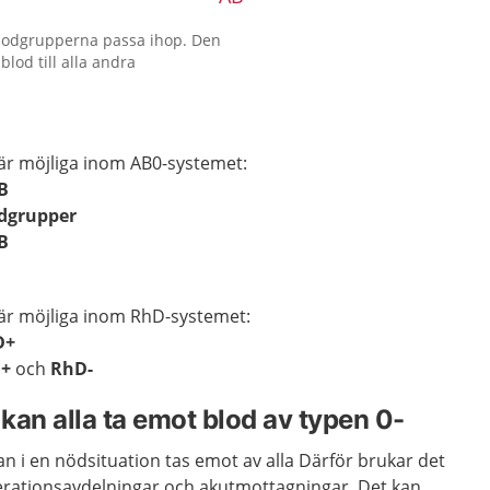
blodgrupperna passa ihop. Den
lod till alla andra
är möjliga inom AB0-systemet:
B
odgrupper
B
är möjliga inom RhD-systemet:
D+
+
och
RhD-
 kan alla ta emot blod av typen 0-
an i en nödsituation tas emot av alla Därför brukar det
erationsavdelningar och akutmottagningar. Det kan