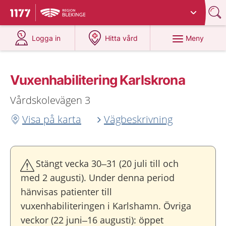
Du har valt region
Blekinge
.
Till startsidan för 1177
på 1177.se
på 1177.se
Meny
Logga in
Hitta vård
Vuxenhabilitering Karlskrona
Vårdskolevägen 3
Visa på karta
Vägbeskrivning
Stängt vecka 30–31 (20 juli till och
med 2 augusti). Under denna period
hänvisas patienter till
vuxenhabiliteringen i Karlshamn. Övriga
veckor (22 juni–16 augusti): öppet