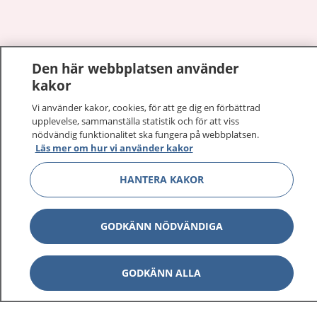
Visa inn
Den här webbplatsen använder
1177 på flera språk
kakor
Visa inn
Om 1177
Vi använder kakor, cookies, för att ge dig en förbättrad
upplevelse, sammanställa statistik och för att viss
nödvändig funktionalitet ska fungera på webbplatsen.
Visa inn
Kontakt
Läs mer om hur vi använder kakor
HANTERA KAKOR
Behandling av personuppgifter
GODKÄNN NÖDVÄNDIGA
Hantering av kakor
GODKÄNN ALLA
Inställningar för kakor