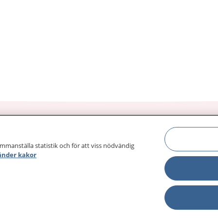
ammanställa statistik och för att viss nödvändig
änder kakor
sjukdomar och
Other languages
sa din journal
Lättläst svenska
 för