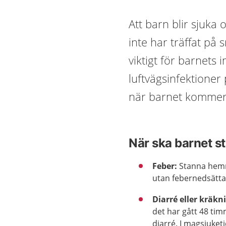
Att barn blir sjuka 
inte har träffat på 
viktigt för barnets
luftvägsinfektioner
när barnet kommer 
När ska barnet 
Feber:
Stanna hemma
utan febernedsätt
Diarré eller kräkn
det har gått 48 ti
diarré. I magsjuke