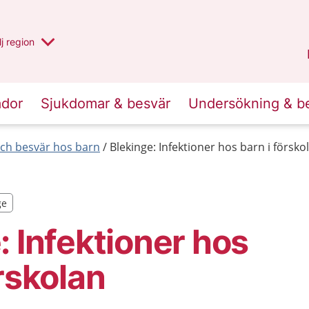
 har valt region
j
en annan
region
Blekinge
.
ador
Sjukdomar & besvär
Undersökning & b
ch besvär hos barn
Blekinge: Infektioner hos barn i försko
ge
ge
: Infektioner hos
örskolan