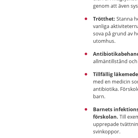
genom att även sys
Trötthet:
Stanna he
vanliga aktiviteter
sova på grund av ho
utomhus.
Antibiotikabehand
allmäntillstånd och
Tillfällig läkemed
med en medicin som
antibiotika. Förskole
barn.
Barnets infektion
förskolan.
Till exe
upprepade tvättnin
svinkoppor.