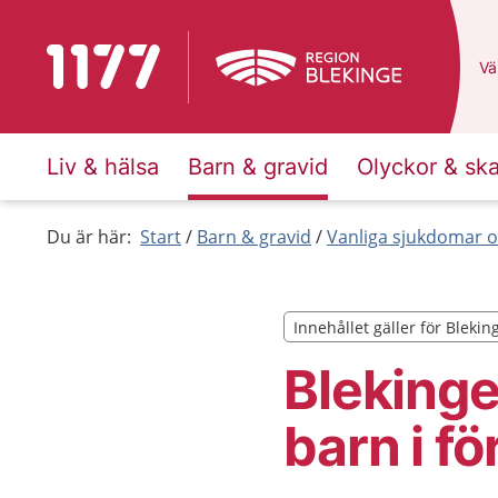
Till startsidan för 1177
Du
Väl
Liv & hälsa
Barn & gravid
Olyckor & sk
Du är här:
Start
Barn & gravid
Vanliga sjukdomar o
Innehållet gäller för Blekin
Innehållet gäller för Blekin
Blekinge
barn i f