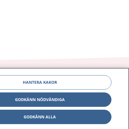
HANTERA KAKOR
Om 1177
Kontakt
GODKÄNN NÖDVÄNDIGA
E-tjänster
Press
GODKÄNN ALLA
Aktuellt
Digital tillgänglighet