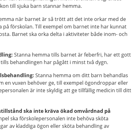
kon till sjuka barn stannar hemma.
mma när barnet är så trött att det inte orkar med de
na på förskolan. Till exempel om barnet inte har kunnat
sta. Barnet ska orka delta i aktiviteter både inom- och
ling:
Stanna hemma tills barnet är feberfri, har ett gott
 tills behandlingen har pågått i minst två dygn.
elsbehandling:
Stanna hemma om ditt barn behandlas
 en vuxen behöver ge, till exempel ögondroppar eller
personalen är inte skyldig att ge tillfällig medicin till ditt
stillstånd ska inte kräva ökad omvårdnad på
mpel ska förskolepersonalen inte behöva sköta
gar av kladdiga ögon eller sköta behandling av