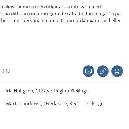
ra aktivt hemma men orkar ändå inte vara med i
t på ditt barn och kan göra de rätta bedömningarna på
 bedömer personalen om ditt barn orkar vara med eller
Dela via mejl
Kopiera län
Skr
KELN
Ida
Hultgren,
1177.se, Region Blekinge
Martin
Lindqvist,
Överläkare,
Region Blekinge