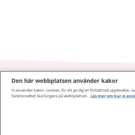
Den här webbplatsen använder kakor
1177
–
tryggt om din hälsa och vård
Vi använder kakor, cookies, för att ge dig en förbättrad upplevelse, s
funktionalitet ska fungera på webbplatsen.
Läs mer om hur vi anv
På 1177.se får du råd om hälsa och information om 
vilka mottagningar du kan kontakta. Logga in för att lä
och göra dina vårdärenden. Ring telefonnummer 1177
sjukvårdsrådgivning dygnet runt.
1177 ger dig råd när du vill må bättre.