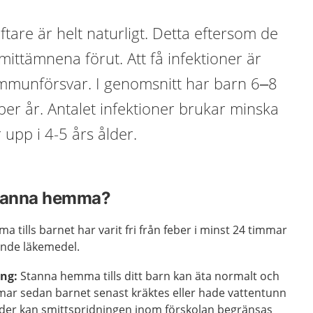
oftare är helt naturligt. Detta eftersom de
smittämnena förut. Att få infektioner är
 immunförsvar. I genomsnitt har barn 6–8
 per år. Antalet infektioner brukar minska
upp i 4-5 års ålder.
stanna hemma?
 tills barnet har varit fri från feber i minst 24 timmar
ande läkemedel.
ing:
Stanna hemma tills ditt barn kan äta normalt och
mmar sedan barnet senast kräktes eller hade vattentunn
tider kan smittspridningen inom förskolan begränsas