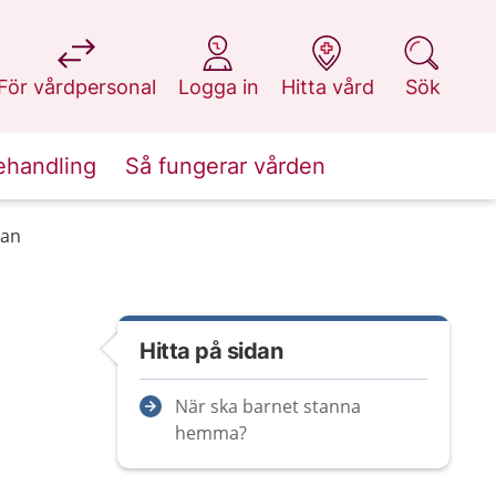
på 1177.se
på 1177.se
på 1177.se
på 1177.se
För vårdpersonal
Logga in
Hitta vård
Sök
ehandling
Så fungerar vården
lan
Hitta på sidan
När ska barnet stanna
hemma?