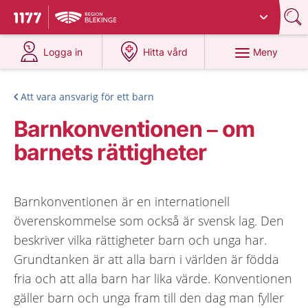
Du har valt region
Blekinge
.
Till startsidan för 1177
på 1177.se
på 1177.se
Meny
Logga in
Hitta vård
Att vara ansvarig för ett barn
Barnkonventionen – om
barnets rättigheter
Barnkonventionen är en internationell
överenskommelse som också är svensk lag. Den
beskriver vilka rättigheter barn och unga har.
Grundtanken är att alla barn i världen är födda
fria och att alla barn har lika värde. Konventionen
gäller barn och unga fram till den dag man fyller