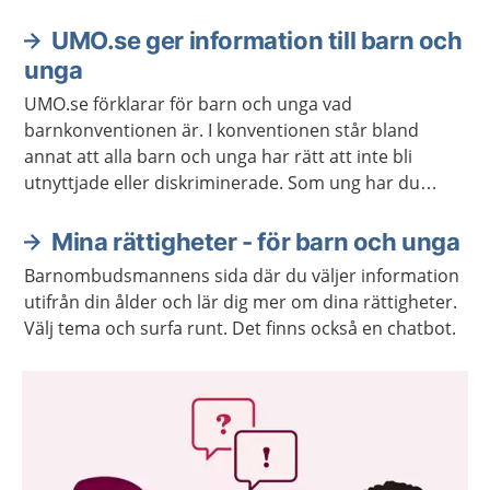
UMO.se ger information till barn och
unga
UMO.se förklarar för barn och unga vad
barnkonventionen är. I konventionen står bland
annat att alla barn och unga har rätt att inte bli
utnyttjade eller diskriminerade. Som ung har du
också rätt att få säga vad du tycker och att få dina
åsikter respekterade.
Mina rättigheter - för barn och unga
Barnombudsmannens sida där du väljer information
utifrån din ålder och lär dig mer om dina rättigheter.
Välj tema och surfa runt. Det finns också en chatbot.