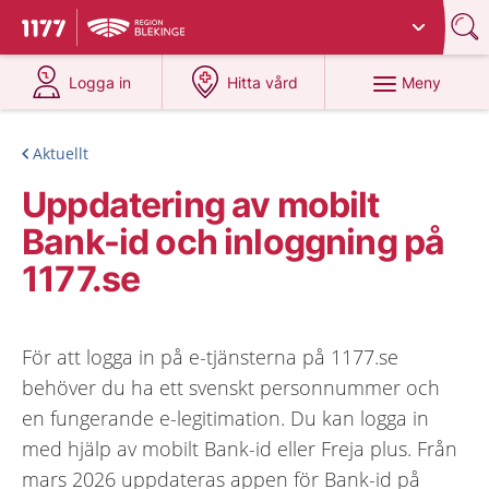
Du har valt region
Blekinge
.
Till startsidan för 1177
på 1177.se
på 1177.se
Meny
Logga in
Hitta vård
Aktuellt
Uppdatering av mobilt
Bank-id och inloggning på
1177.se
För att logga in på e-tjänsterna på 1177.se
behöver du ha ett svenskt personnummer och
en fungerande e-legitimation. Du kan logga in
med hjälp av mobilt Bank-id eller Freja plus. Från
mars 2026 uppdateras appen för Bank-id på