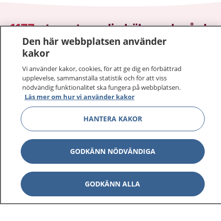
1177
–
tryggt om din hälsa och vård
Den här webbplatsen använder
kakor
På 1177.se får du råd om hälsa och information om
sjukdomar och vilka mottagningar du kan kontakta.
Vi använder kakor, cookies, för att ge dig en förbättrad
Logga in för att läsa din journal och göra dina
upplevelse, sammanställa statistik och för att viss
vårdärenden. Ring telefonnummer 1177 för
nödvändig funktionalitet ska fungera på webbplatsen.
Läs mer om hur vi använder kakor
sjukvårdsrådgivning dygnet runt.
1177 ger dig råd när du vill må bättre.
HANTERA KAKOR
GODKÄNN NÖDVÄNDIGA
Visa inn
1177 på flera språk
GODKÄNN ALLA
Visa inn
Om 1177