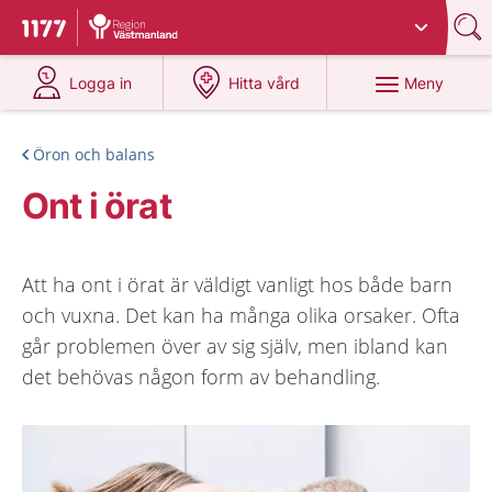
Du har valt region
Västmanland
.
Till startsidan för 1177
på 1177.se
på 1177.se
Meny
Logga in
Hitta vård
Öron och balans
Ont i örat
Att ha ont i örat är väldigt vanligt hos både barn
och vuxna. Det kan ha många olika orsaker. Ofta
går problemen över av sig själv, men ibland kan
det behövas någon form av behandling.