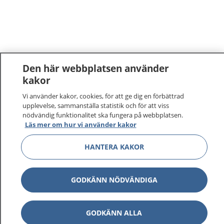
Den här webbplatsen använder
kakor
Vi använder kakor, cookies, för att ge dig en förbättrad
upplevelse, sammanställa statistik och för att viss
nödvändig funktionalitet ska fungera på webbplatsen.
Läs mer om hur vi använder kakor
1177
–
tryggt om din hälsa och vård
HANTERA KAKOR
På 1177.se får du råd om hälsa och information om
sjukdomar och vilka mottagningar du kan kontakta.
GODKÄNN NÖDVÄNDIGA
Logga in för att läsa din journal och göra dina
vårdärenden. Ring telefonnummer 1177 för
sjukvårdsrådgivning dygnet runt.
GODKÄNN ALLA
1177 ger dig råd när du vill må bättre.