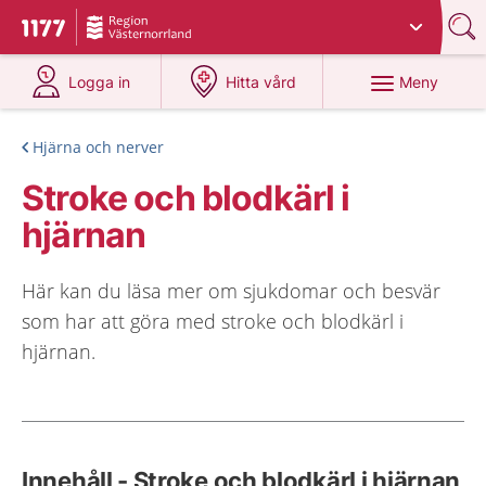
Du har valt region
Västernorrland
.
Till startsidan för 1177
på 1177.se
på 1177.se
Meny
Logga in
Hitta vård
Hjärna och nerver
Stroke och blodkärl i
hjärnan
Här kan du läsa mer om sjukdomar och besvär
som har att göra med stroke och blodkärl i
hjärnan.
Innehåll - Stroke och blodkärl i hjärnan