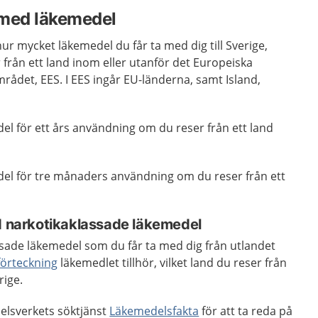
e med läkemedel
 hur mycket läkemedel du får ta med dig till Sverige,
från ett land inom eller utanför det Europeiska
det, EES. I EES ingår EU-länderna, samt Island,
el för ett års användning om du reser från ett land
del för tre månaders användning om du reser från ett
ed narkotikaklassade läkemedel
sade läkemedel som du får ta med dig från utlandet
förteckning
läkemedlet tillhör, vilket land du reser från
rige.
lsverkets söktjänst
Läkemedelsfakta
för att ta reda på