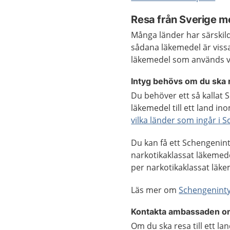
Resa från Sverige m
Många länder har särskil
sådana läkemedel är viss
läkemedel som används 
Intyg behövs om du ska
Du behöver ett så kallat
läkemedel till ett land i
vilka länder som ingår i 
Du kan få ett Schengenint
narkotikaklassat läkemede
per narkotikaklassat läke
Läs mer om
Schengenint
Kontakta ambassaden om
Om du ska resa till ett 