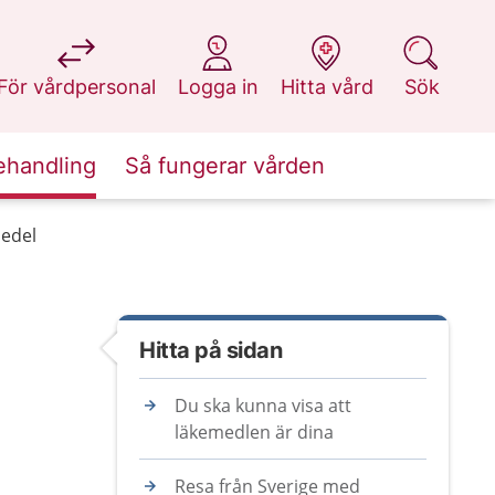
på 1177.se
på 1177.se
på 1177.se
på 1177.se
För vårdpersonal
Logga in
Hitta vård
Sök
ehandling
Så fungerar vården
edel
Hitta på sidan
Du ska kunna visa att
läkemedlen är dina
Resa från Sverige med