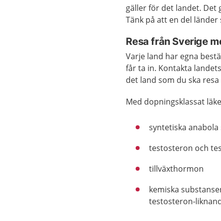
gäller för det landet. De
Tänk på att en del länder 
Resa från Sverige m
Varje land har egna best
får ta in. Kontakta landet
det land som du ska resa t
Med dopningsklassat läk
syntetiska anabola
testosteron och t
tillväxthormon
kemiska substanser
testosteron-liknan