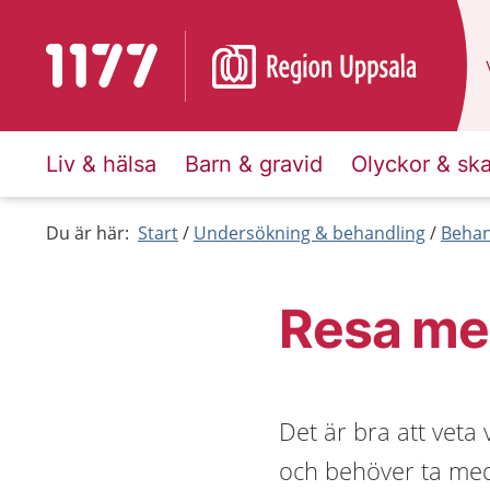
Till startsidan för 1177
Liv & hälsa
Barn & gravid
Olyckor & sk
Du är här:
Start
Undersökning & behandling
Behan
Resa me
Det är bra att veta 
och behöver ta med