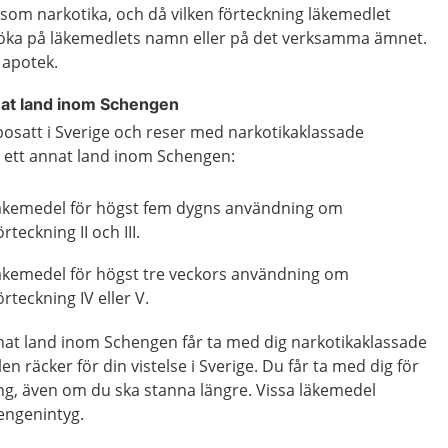
som narkotika, och då vilken förteckning läkemedlet
 söka på läkemedlets namn eller på det verksamma ämnet.
 apotek.
nat land inom Schengen
bosatt i Sverige och reser med narkotikaklassade
ån ett annat land inom Schengen:
läkemedel för högst fem dygns användning om
rteckning II och III.
läkemedel för högst tre veckors användning om
örteckning IV eller V.
nnat land inom Schengen får ta med dig narkotikaklassade
n räcker för din vistelse i Sverige. Du får ta med dig för
g, även om du ska stanna längre. Vissa läkemedel
engenintyg.