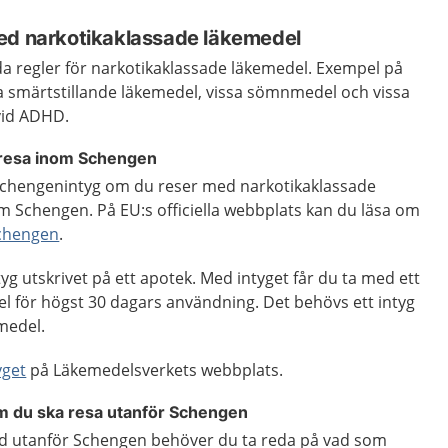
ed narkotikaklassade läkemedel
da regler för narkotikaklassade läkemedel. Exempel på
a smärtstillande läkemedel, vissa sömnmedel och vissa
vid ADHD.
 resa inom Schengen
 Schengenintyg om du reser med narkotikaklassade
nom Schengen. På EU:s officiella webbplats kan du läsa om
Schengen
.
yg utskrivet på ett apotek. Med intyget får du ta med ett
l för högst 30 dagars användning. Det behövs ett intyg
medel.
yget
på Läkemedelsverkets webbplats.
 du ska resa utanför Schengen
land utanför Schengen behöver du ta reda på vad som