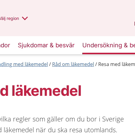
Du har valt region
Välj
en annan
region
Uppsala län
.
ador
Sjukdomar & besvär
Undersökning & b
dling med läkemedel
Råd om läkemedel
Resa med läkem
d läkemedel
vilka regler som gäller om du bor i Sverige
 läkemedel när du ska resa utomlands.