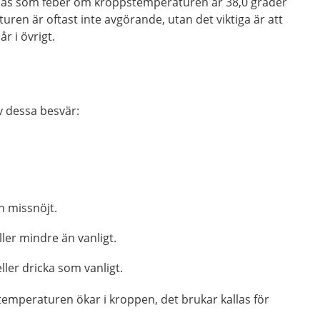
knas som feber om kroppstemperaturen är 38,0 grader
uren är oftast inte avgörande, utan det viktiga är att
r i övrigt.
av dessa besvär:
h missnöjt.
ler mindre än vanligt.
eller dricka som vanligt.
temperaturen ökar i kroppen, det brukar kallas för