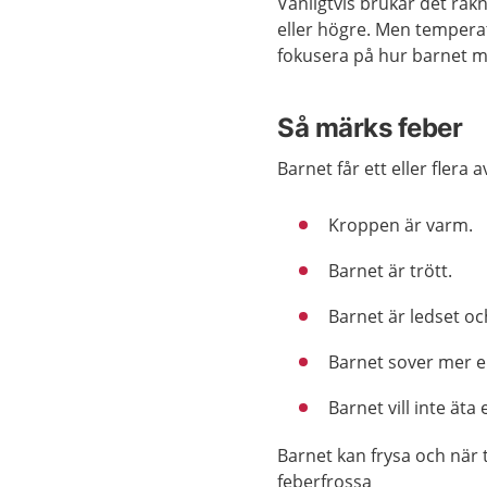
Vanligtvis brukar det rä
eller högre. Men temperat
fokusera på hur barnet må
Så märks feber
Barnet får ett eller flera 
Kroppen är varm.
Barnet är trött.
Barnet är ledset oc
Barnet sover mer el
Barnet vill inte äta 
Barnet kan frysa och när 
feberfrossa