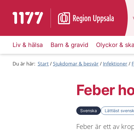
Till startsidan för 1177
Liv & hälsa
Barn & gravid
Olyckor & sk
Du är här:
Start
Sjukdomar & besvär
Infektioner
Feber ho
Svenska
Lättläst svens
Feber är ett av krop