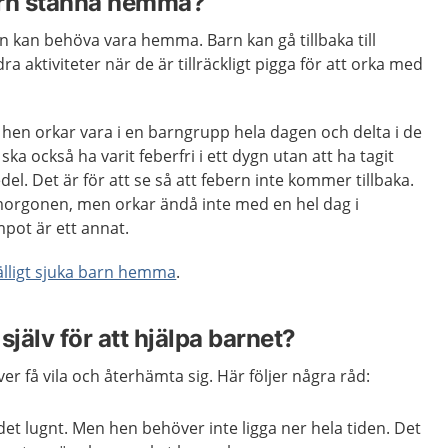
arn stanna hemma?
rn kan behöva vara hemma. Barn kan gå tillbaka till
ra aktiviteter när de är tillräckligt pigga för att orka med
 hen orkar vara i en barngrupp hela dagen och delta i de
ska också ha varit feberfri i ett dygn utan att ha tagit
l. Det är för att se så att febern inte kommer tillbaka.
morgonen, men orkar ändå inte med en hel dag i
pot är ett annat.
lfälligt sjuka barn hemma
.
själv för att hjälpa barnet?
r få vila och återhämta sig. Här följer några råd:
 det lugnt. Men hen behöver inte ligga ner hela tiden. Det