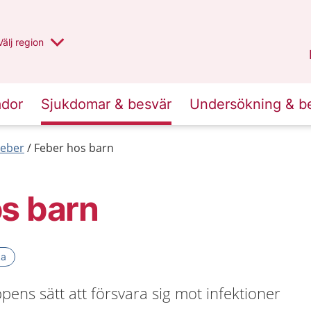
Du har valt region
Välj
en annan
region
Uppsala län
.
ador
Sjukdomar & besvär
Undersökning & b
Feber
Feber hos barn
s barn
ka
pens sätt att försvara sig mot infektioner