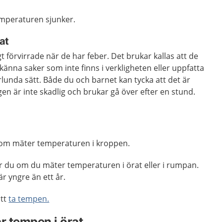
emperaturen sjunker.
rat
ligt förvirrade när de har feber. Det brukar kallas att de
känna saker som inte finns i verkligheten eller uppfatta
unda sätt. Både du och barnet kan tycka att det är
gen är inte skadlig och brukar gå över efter en stund.
om mäter temperaturen i kroppen.
år du om du mäter temperaturen i örat eller i rumpan.
r yngre än ett år.
att
ta tempen.
r tempen i örat