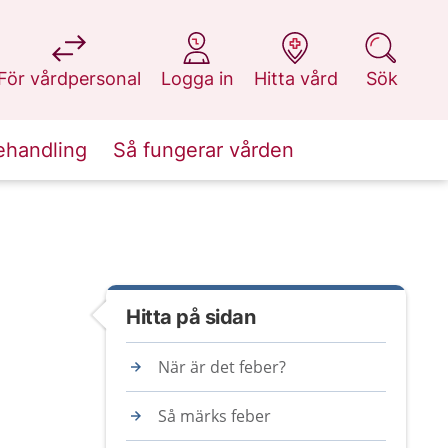
på 1177.se
på 1177.se
på 1177.se
på 1177.se
För vårdpersonal
Logga in
Hitta vård
Sök
ehandling
Så fungerar vården
Hitta på sidan
När är det feber?
Så märks feber