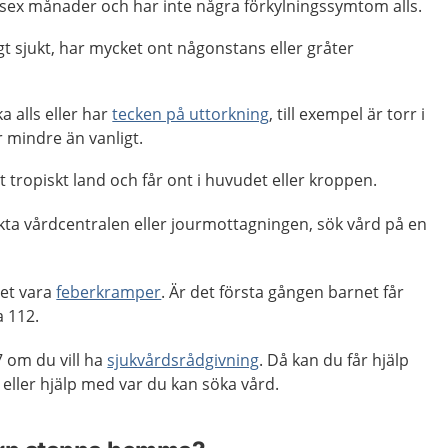
 sex månader och har inte några förkylningssymtom alls.
gt sjukt, har mycket ont någonstans eller gråter
ka alls eller har
tecken på uttorkning
, till exempel är torr i
 mindre än vanligt.
tt tropiskt land och får ont i huvudet eller kroppen.
kta vårdcentralen eller jourmottagningen, sök vård på en
det vara
feberkramper
. Är det första gången barnet får
a 112.
 om du vill ha
sjukvårdsrådgivning
. Då kan du får hjälp
ler hjälp med var du kan söka vård.