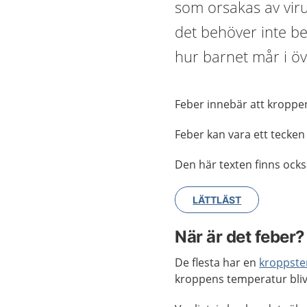
som orsakas av virus
det behöver inte bet
hur barnet mår i övr
Feber innebär att kroppe
Feber kan vara ett tecken
Den här texten finns också
LÄTTLÄST
När är det feber?
De flesta har en
kroppst
kroppens temperatur blivi