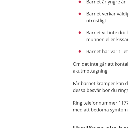
Barnet är yngre än
Barnet verkar väldi
otröstligt.
Barnet vill inte dric
munnen eller kissar
Barnet har varit i e
Om det inte går att konta
akutmottagning.
Får barnet kramper kan 
dessa besvär bör du ring
Ring telefonnummer 1177
med att bedöma symtom el