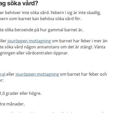
jag söka vård?
ber behöver inte söka vård. Febern i sig är inte skadlig,
febern som barnet kan behöva söka vård för.
te olika beroende på hur gammal barnet är.
ller
jouröppen mottagning
om barnet har feber i mer än
nte söka vård någon annanstans om det är stängt. Vänta
agningen eller vårdcentralen öppnar.
ral
eller
jouröppen mottagning
om barnet har feber och
er:
,0 grader eller högre.
 tre månader.