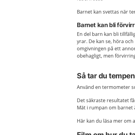
Barnet kan svettas när t
Barnet kan bli förvir
En del barn kan bli tillfäl
yrar. De kan se, höra och 
omgivningen på ett annorl
obehagligt, men förvirrin
Så tar du tempen
Använd en termometer s
Det säkraste resultatet f
Mät i rumpan om barnet ä
Här kan du läsa mer om 
Film om hur du ta