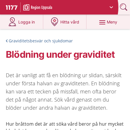
Du har valt region
Uppsala län
.
Till startsidan för 1177
på 1177.se
på 1177.se
Meny
Logga in
Hitta vård
Graviditetsbesvär och sjukdomar
Blödning under graviditet
Det är vanligt att få en blödning ur slidan, särskilt
under första halvan av graviditeten. En blödning
kan vara ett tecken på missfall, men ofta beror
det på något annat. Sök vård genast om du
blöder under andra halvan av graviditeten.
Hur bråttom det är att söka vård beror på hur mycket