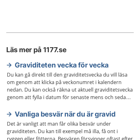
Läs mer på 1177.se
Graviditeten vecka för vecka
Du kan gå direkt till den graviditetsvecka du vill läsa
om genom att klicka på veckonumret i kalendern
nedan. Du kan också räkna ut aktuell graviditetsvecka
genom att fylla i datum för senaste mens och sedan
klicka på "beräkna vecka". Du som redan har fått ett
beräknat födelsedatum kan i stället ange det direkt.
Vanliga besvär när du är gravid
Det är vanligt att man får olika besvär under
graviditeten. Du kan till exempel må illa, få ont i
ryggen eller fötterna. Besvären försvinner oftast efter