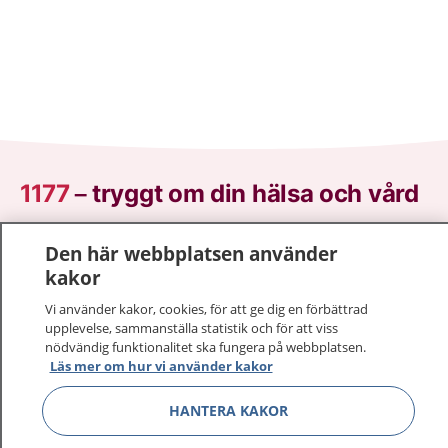
1177
–
tryggt om din hälsa och vård
På 1177.se får du råd om hälsa och information om
Den här webbplatsen använder
sjukdomar och vilka mottagningar du kan kontakta.
kakor
Logga in för att läsa din journal och göra dina
Vi använder kakor, cookies, för att ge dig en förbättrad
vårdärenden. Ring telefonnummer 1177 för
upplevelse, sammanställa statistik och för att viss
sjukvårdsrådgivning dygnet runt.
nödvändig funktionalitet ska fungera på webbplatsen.
1177 ger dig råd när du vill må bättre.
Läs mer om hur vi använder kakor
HANTERA KAKOR