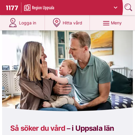
Du har valt region
Uppsala län
.
Till startsidan för 1177
på 1177.se
på 1177.se
Meny
Logga in
Hitta vård
1177
Så söker du vård
–
i Uppsala län