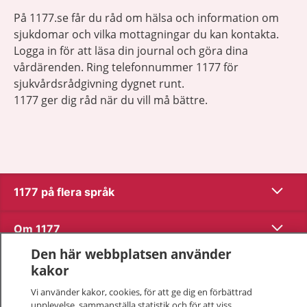
På 1177.se får du råd om hälsa och information om
sjukdomar och vilka mottagningar du kan kontakta.
Logga in för att läsa din journal och göra dina
vårdärenden. Ring telefonnummer 1177 för
sjukvårdsrådgivning dygnet runt.
1177 ger dig råd när du vill må bättre.
Visa inn
1177 på flera språk
Visa inn
Om 1177
Den här webbplatsen använder
Visa inn
Kontakt
kakor
Vi använder kakor, cookies, för att ge dig en förbättrad
upplevelse, sammanställa statistik och för att viss