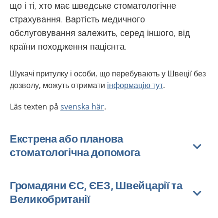
що і ті, хто має шведське стоматологічне
страхування. Вартість медичного
обслуговування залежить, серед іншого, від
країни походження пацієнта.
Шукачі притулку і особи, що перебувають у Швеції без
дозволу, можуть отримати
інформацію тут
.
Läs texten på
svenska här
.
Екстрена або планова
стоматологічна допомога
Громадяни ЄС, ЄЕЗ, Швейцарії та
Великобританії