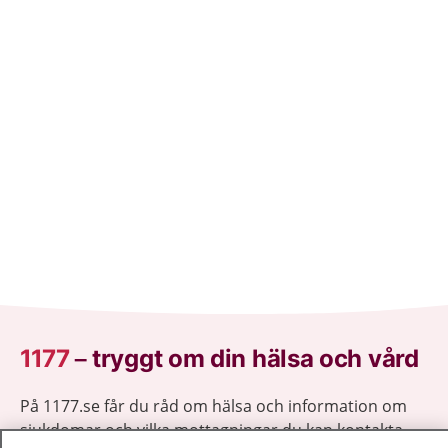
1177
–
tryggt om din hälsa och vård
På 1177.se får du råd om hälsa och information om
sjukdomar och vilka mottagningar du kan kontakta.