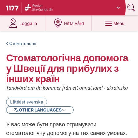
Du har valt region
Jönköpings län
.
To start page for 1177
at 1177.se
at 1177.se
Menu
Logga in
Hitta vård
Стоматологія
Стоматологічна допомога
у Швеції для прибулих з
інших країн
Tandvård om du kommer från ett annat land - ukrainska
Lättläst svenska
OTHER LANGUAGES
У вас може бути право отримувати
стоматологічну допомогу на тих самих умовах,