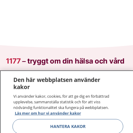
1177
–
tryggt om din hälsa och vård
På 1177.se får du råd om hälsa och information om
Den här webbplatsen använder
sjukdomar och vilka mottagningar du kan kontakta.
kakor
Logga in för att läsa din journal och göra dina
vårdärenden. Ring telefonnummer 1177 för
Vi använder kakor, cookies, för att ge dig en förbättrad
upplevelse, sammanställa statistik och för att viss
sjukvårdsrådgivning dygnet runt.
nödvändig funktionalitet ska fungera på webbplatsen.
1177 ger dig råd när du vill må bättre.
Läs mer om hur vi använder kakor
HANTERA KAKOR