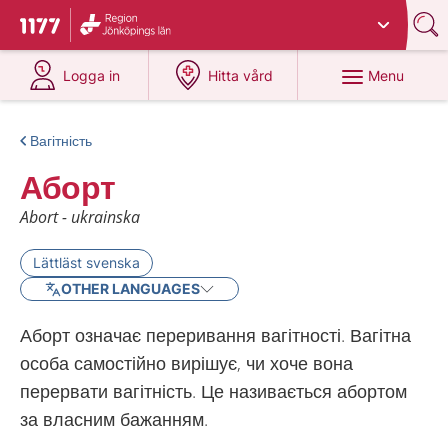
Du har valt region
Jönköpings län
.
To start page for 1177
at 1177.se
at 1177.se
Menu
Logga in
Hitta vård
Вагітність
Аборт
Abort - ukrainska
Lättläst svenska
OTHER LANGUAGES
Аборт означає переривання вагітності. Вагітна
особа самостійно вирішує, чи хоче вона
перервати вагітність. Це називається абортом
за власним бажанням.