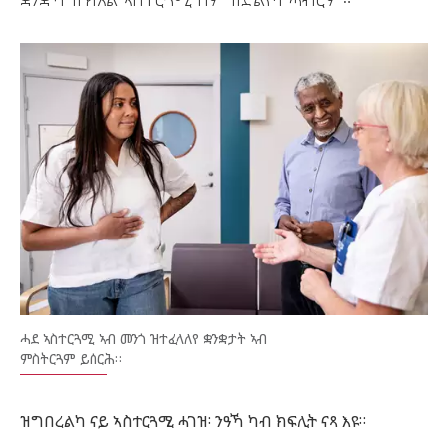
ሓደ ኣስተርጓሚ ኣብ መንጎ ዝተፈላለየ ቋንቋታት ኣብ
ምስትርጓም ይሰርሕ።
ዝግበረልካ ናይ ኣስተርጓሚ ሓገዝ፡ ንዓኻ ካብ ክፍሊት ናጻ እዩ።