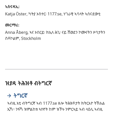
ኣሰናዳኢ
:
Katja
Öster,
ካትያ ኦስተር፡ 1177.se, ሃገራዊ ኣባላት ኣሰናደውቲ
መርማሪ
:
Anna
Åberg,
ኣና ኦበርይ፡ ክኢላ ሕጊ፡ ናይ ሽወደን ኮሙናትን ዞባታትን
ስቶኮልም,
Stockholm
ዝያዳ ትሕዝቶ ብትግርኛ
ትግርኛ
ኣብዚ እቲ ብትግርኛ ኣብ 1177.se ዘሎ ትሕዝቶታት ክትርእዮ ትኽእል
ኢኻ። ንዓኻ ዝምልከቱ ኣየኖት ከም ዝኾኑ ንምርኣይ ኣብ ላዕሊ ኣብዚ