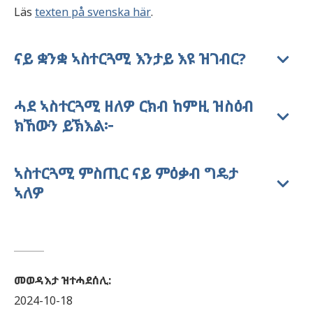
Läs
texten på svenska här
.
ናይ ቋንቋ ኣስተርጓሚ እንታይ እዩ ዝገብር?
ሓደ ኣስተርጓሚ ዘለዎ ርክብ ከምዚ ዝስዕብ
ክኸውን ይኽእል፦
ኣስተርጓሚ ምስጢር ናይ ምዕቃብ ግዴታ
ኣለዎ
መወዳእታ ዝተሓደሰሊ
:
2024-10-18