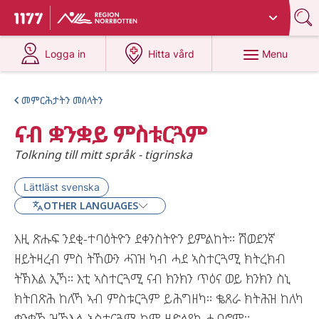
Du har valt region
Norrbotten
.
To start page for 1177
at 1177.se
at 1177.se
Menu
Logga in
Hitta vård
መምርሕታትን መሰላትን
ናብ ቋንቋይ ምስቱርጓም
Tolkning till mitt språk - tigrinska
Lättläst svenska
OTHER LANGUAGES
እዚ ጽሑፍ ንደቂ-ተባዕትዮን ደቀንስትዮን ይምልከት። ሽወደንኛ
ዘይትዛረብ ምስ ትኸውን ሓገዝ ካብ ሓደ ኣስተርጓሚ ክትረክብ
ትኽእል ኢኻ። እቲ ኣስተርጓሚ ናብ ክንክን ጥዕና ወይ ክንክን ስኒ
ክትበጽሕ ከለኻ ኣብ ምስቱርጓም ይሕግዘካ። ቈጸራ ክትሕዝ ከለካ
ቋንቋኻ ዝኽእል ኣስተርጓሚ ከም ዘድልየካ ሓብሮም።