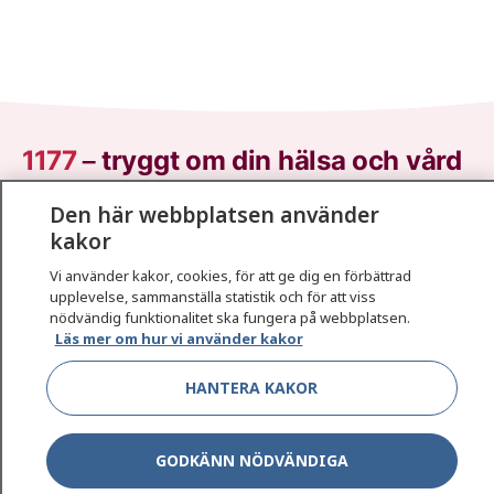
1177
–
tryggt om din hälsa och vård
Den här webbplatsen använder
På 1177.se får du råd om hälsa och information om
kakor
sjukdomar och vilka mottagningar du kan kontakta.
Logga in för att läsa din journal och göra dina
Vi använder kakor, cookies, för att ge dig en förbättrad
vårdärenden. Ring telefonnummer 1177 för
upplevelse, sammanställa statistik och för att viss
sjukvårdsrådgivning dygnet runt.
nödvändig funktionalitet ska fungera på webbplatsen.
Läs mer om hur vi använder kakor
1177 ger dig råd när du vill må bättre.
HANTERA KAKOR
GODKÄNN NÖDVÄNDIGA
Show co
1177 på flera språk