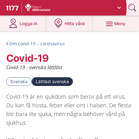
Du har valt region
Västmanland
.
Till startsidan för 1177
på 1177.se
på 1177.se
Meny
Logga in
Hitta vård
Om covid-19 – coronavirus
Covid-19
Covid-19 - svenska lättläst
Svenska
Lättläst svenska
Covid-19 är en sjukdom som beror på ett virus.
Du kan få hosta, feber eller ont i halsen. De flesta
blir bara lite sjuka, men några behöver vård på
sjukhus.