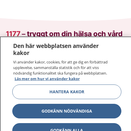
1177
–
tryggt om din hälsa och vård
Den här webbplatsen använder
På 1177.se får du råd om hälsa och information om
kakor
sjukdomar och vilka mottagningar du kan kontakta.
Logga in för att läsa din journal och göra dina
Vi använder kakor, cookies, för att ge dig en förbättrad
upplevelse, sammanställa statistik och för att viss
vårdärenden. Ring telefonnummer 1177 för
nödvändig funktionalitet ska fungera på webbplatsen.
sjukvårdsrådgivning dygnet runt.
Läs mer om hur vi använder kakor
1177 ger dig råd när du vill må bättre.
HANTERA KAKOR
GODKÄNN NÖDVÄNDIGA
Visa inn
1177 på flera språk
GODKÄNN ALLA