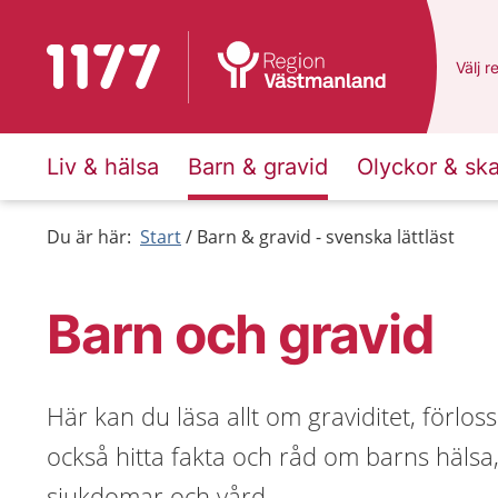
Till startsidan för 1177
Du ha
Välj
e
r
Liv & hälsa
Barn & gravid
Olyckor & sk
Du är här:
Start
Barn & gravid - svenska lättläst
Barn och gravid
Här kan du läsa allt om graviditet, förlo
också hitta fakta och råd om barns hälsa, 
sjukdomar och vård.