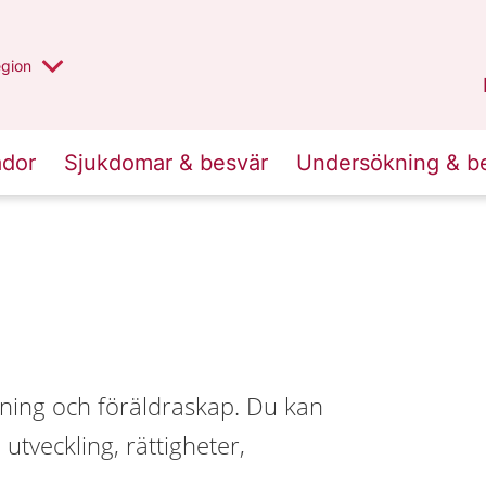
r valt region
n annan
egion
Västmanland
.
ador
Sjukdomar & besvär
Undersökning & b
ssning och föräldraskap. Du kan
utveckling, rättigheter,