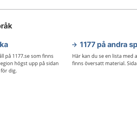
pråk
ska
1177 på andra s
ll på 1177.se som finns
Här kan du se en lista med 
j region högst upp på sidan
finns översatt material. Sid
för dig.