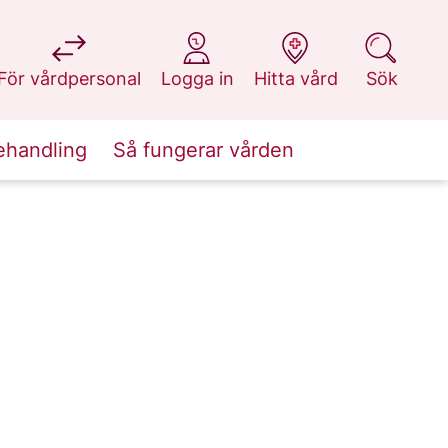
på 1177.se
på 1177.se
på 1177.se
på 1177.se
För vårdpersonal
Logga in
Hitta vård
Sök
ehandling
Så fungerar vården