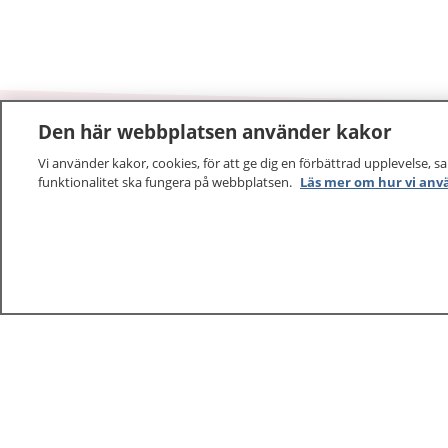
Den här webbplatsen använder kakor
Vi använder kakor, cookies, för att ge dig en förbättrad upplevelse, s
1177
–
tryggt om din hälsa och vård
funktionalitet ska fungera på webbplatsen.
Läs mer om hur vi anv
På 1177.se får du råd om hälsa och information om 
vilka mottagningar du kan kontakta. Logga in för att lä
och göra dina vårdärenden. Ring telefonnummer 1177
sjukvårdsrådgivning dygnet runt.
1177 ger dig råd när du vill må bättre.