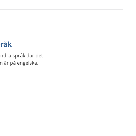
pråk
andra språk där det
an är på engelska.