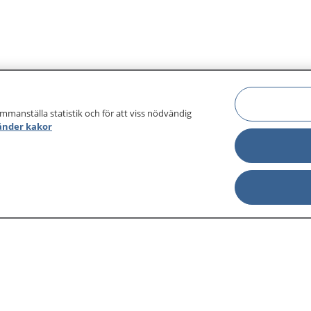
ammanställa statistik och för att viss nödvändig
änder kakor
sjukdomar och
Other languages
sa din journal
Lättläst svenska
 för