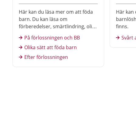
Här kan du läsa mer om att föda
Här kan 
barn. Du kan läsa om
barnlösh
förberedelser, smärtlindring, olika
finns.
förlossningar, vad som händer
På förlossningen och BB
Svårt 
efter förlossningen och mycket
Olika sätt att föda barn
annat.
Efter förlossningen