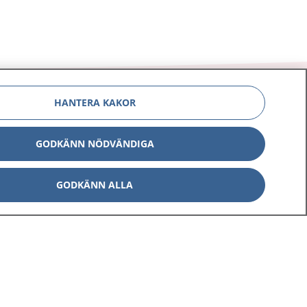
HANTERA KAKOR
GODKÄNN NÖDVÄNDIGA
Om 1177
Kontakt
E-tjänster
Press
GODKÄNN ALLA
Aktuellt
Digital tillgänglighet