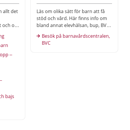
 allt det
Läs om olika sätt för barn att få
stöd och vård. Här finns info om
et och om
bland annat elevhälsan, bup, BVC
rälder.
och om hur du förbereder dig och
ng
Besök på barnavårdscentralen,
barnet för besök i vården.
BVC
barn
ropp –
–
ch bajs