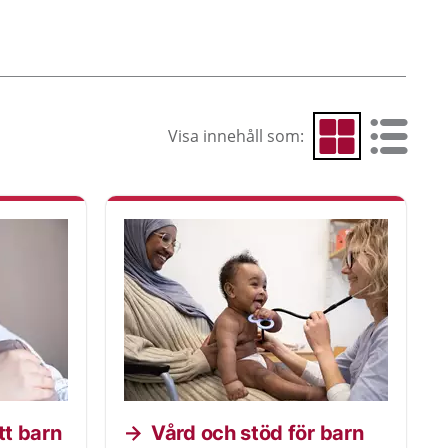
Visa innehåll som:
Visa som rutnät
Visa som 
tt barn
Vård och stöd för barn