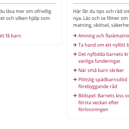
du läsa mer om ofrivillig
Här får du tips och råd om
et och vilken hjälp som
nya. Läs och se filmer om
matning, skötsel, säkerh
hur det kan vara att bli fö
att få barn
Amning och flaskmatni
Ta hand om ett nyfött 
Det nyfödda barnets k
vanliga funderingar
När små barn skriker
Plötslig spädbarnsdöd 
förebyggande råd
Bildspel: Barnets kiss o
första veckan efter
förlossningen