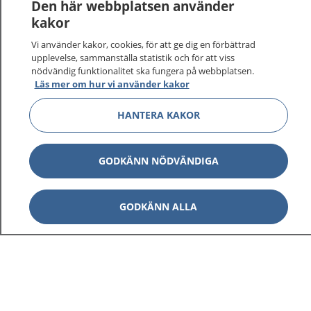
Den här webbplatsen använder
kakor
På 1177.se får du råd om hälsa och information om
Vi använder kakor, cookies, för att ge dig en förbättrad
sjukdomar och vilka mottagningar du kan kontakta.
upplevelse, sammanställa statistik och för att viss
Logga in för att läsa din journal och göra dina
nödvändig funktionalitet ska fungera på webbplatsen.
vårdärenden. Ring telefonnummer 1177 för
Läs mer om hur vi använder kakor
sjukvårdsrådgivning dygnet runt.
1177 ger dig råd när du vill må bättre.
HANTERA KAKOR
GODKÄNN NÖDVÄNDIGA
Visa inn
GODKÄNN ALLA
1177 på flera språk
Visa inn
Om 1177
Visa inn
Kontakt