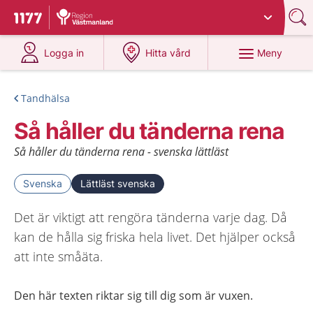
Du har valt region
Västmanland
.
Till startsidan för 1177
på 1177.se
på 1177.se
Meny
Logga in
Hitta vård
Tandhälsa
Så håller du tänderna rena
Så håller du tänderna rena - svenska lättläst
Svenska
Lättläst svenska
Det är viktigt att rengöra tänderna varje dag. Då
kan de hålla sig friska hela livet. Det hjälper också
att inte småäta.
Den här texten riktar sig till dig som är vuxen.