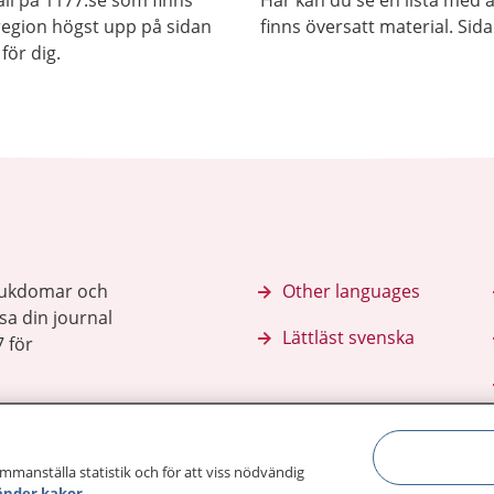
ll på 1177.se som finns
Här kan du se en lista med 
j region högst upp på sidan
finns översatt material. Sid
för dig.
sjukdomar och
Other languages
sa din journal
Lättläst svenska
 för
ammanställa statistik och för att viss nödvändig
änder kakor