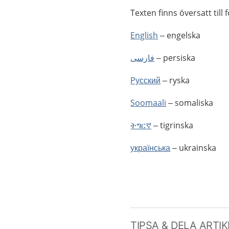
Texten finns översatt till 
English
– engelska
فارسى
– persiska
Pусский
– ryska
Soomaali
– somaliska
ትግርኛ
– tigrinska
українська
– ukrainska
TIPSA & DELA ARTI