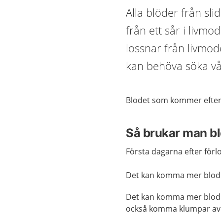
Alla blöder från sl
från ett sår i livm
lossnar från livmo
kan behöva söka vå
Blodet som kommer efter f
Så brukar man bl
Första dagarna efter för
Det kan komma mer blod n
Det kan komma mer blod nä
också komma klumpar av 