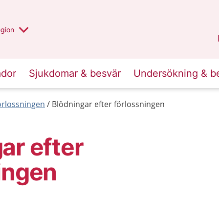
r valt region
n annan
egion
Västmanland
.
ador
Sjukdomar & besvär
Undersökning & b
förlossningen
Blödningar efter förlossningen
ar efter
ingen