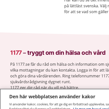
Här kan du se det innehå
på lättläst svenska. Väl
för att se vad som gäller 
1177
–
tryggt om din hälsa och vård
På 1177.se får du råd om hälsa och information om 
vilka mottagningar du kan kontakta. Logga in för att lä
och göra dina vårdärenden. Ring telefonnummer 1177
sjukvårdsrådgivning dygnet runt.
1177 ger dig råd när du vill må bättre.
Den här webbplatsen använder kakor
Vi använder kakor, cookies, för att ge dig en förbättrad upplevelse, s
funktionalitet ska fungera på webbplatsen.
Läs mer om hur vi anv