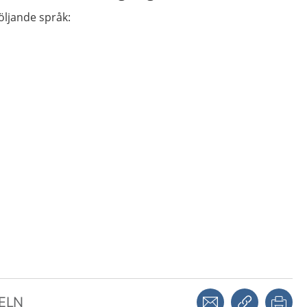
följande språk:
Dela via mejl
Kopiera län
Skr
KELN