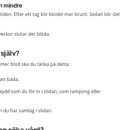
h mindre
den. Efter ett tag blir blodet mer brunt. Sedan blir det
 veckor slutar det blöda.
själv?
er blod ska du tänka på detta:
 att bada.
ydd som du för in i slidan, som tampong eller
du har samlag i slidan.
jag söka vård?