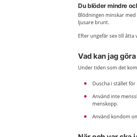
Du blöder mindre oc
Blödningen minskar med ti
ljusare brunt.
Efter ungefär sex till åtta
Vad kan jag göra 
Under tiden som det komm
Duscha i stället för
Använd inte menssk
menskopp.
Använd kondom om 
När och var ska 