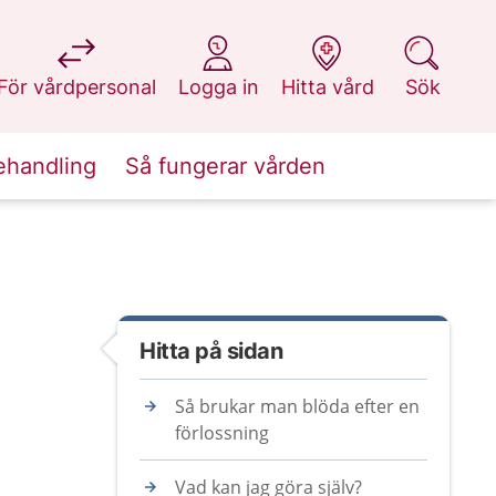
på 1177.se
på 1177.se
på 1177.se
på 1177.se
För vårdpersonal
Logga in
Hitta vård
Sök
ehandling
Så fungerar vården
Hitta på sidan
Så brukar man blöda efter en
förlossning
Vad kan jag göra själv?