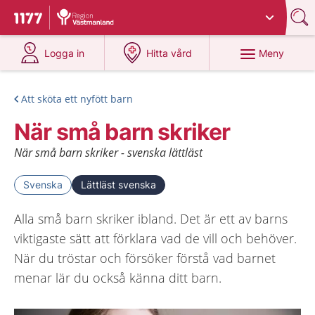
Du har valt region
Västmanland
.
Till startsidan för 1177
på 1177.se
på 1177.se
Meny
Logga in
Hitta vård
Att sköta ett nyfött barn
När små barn skriker
När små barn skriker - svenska lättläst
Svenska
Lättläst svenska
Alla små barn skriker ibland. Det är ett av barns
viktigaste sätt att förklara vad de vill och behöver.
När du tröstar och försöker förstå vad barnet
menar lär du också känna ditt barn.