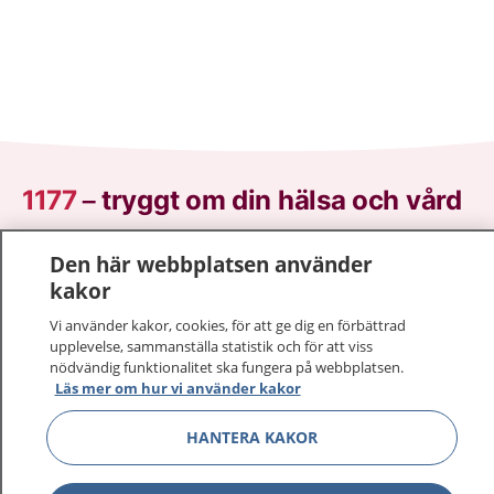
1177
–
tryggt om din hälsa och vård
På 1177.se får du råd om hälsa och information om
Den här webbplatsen använder
sjukdomar och vilka mottagningar du kan kontakta.
kakor
Logga in för att läsa din journal och göra dina
Vi använder kakor, cookies, för att ge dig en förbättrad
vårdärenden. Ring telefonnummer 1177 för
upplevelse, sammanställa statistik och för att viss
sjukvårdsrådgivning dygnet runt.
nödvändig funktionalitet ska fungera på webbplatsen.
1177 ger dig råd när du vill må bättre.
Läs mer om hur vi använder kakor
HANTERA KAKOR