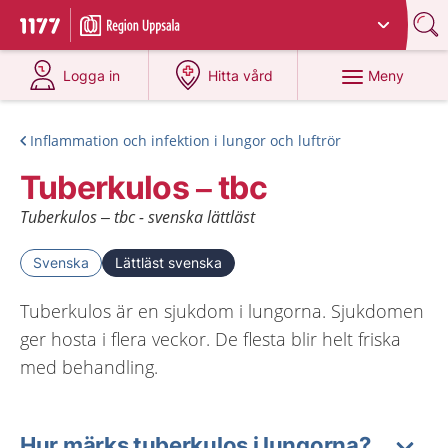
Du har valt region
Uppsala län
.
Till startsidan för 1177
på 1177.se
på 1177.se
Meny
Logga in
Hitta vård
Inflammation och infektion i lungor och luftrör
Tuberkulos – tbc
Tuberkulos – tbc - svenska lättläst
Svenska
Lättläst svenska
Tuberkulos är en sjukdom i lungorna. Sjukdomen
ger hosta i flera veckor. De flesta blir helt friska
med behandling.
Hur märks tuberkulos i lungorna?