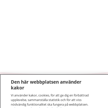
Den här webbplatsen använder
1177
–
tryggt om din hälsa och vård
kakor
Vi använder kakor, cookies, för att ge dig en förbättrad
På 1177.se får du råd om hälsa och information om
upplevelse, sammanställa statistik och för att viss
sjukdomar och vilka mottagningar du kan kontakta.
nödvändig funktionalitet ska fungera på webbplatsen.
Logga in för att läsa din journal och göra dina