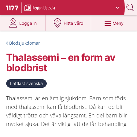
Du har valt region
Uppsala län
.
Till startsidan för 1177
på 1177.se
på 1177.se
Meny
Logga in
Hitta vård
Blodsjukdomar
Thalassemi – en form av
blodbrist
Lättläst svenska
Thalassemi är en ärftlig sjukdom. Barn som föds
med thalassemi kan få blodbrist. Då kan de bli
väldigt trötta och växa långsamt. En del barn blir
mycket sjuka. Det är viktigt att de får behandling.