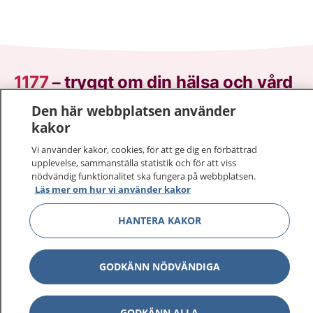
1177
–
tryggt om din hälsa och vård
Den här webbplatsen använder
På 1177.se får du råd om hälsa och information om
kakor
sjukdomar och vilka mottagningar du kan kontakta.
Logga in för att läsa din journal och göra dina
Vi använder kakor, cookies, för att ge dig en förbättrad
upplevelse, sammanställa statistik och för att viss
vårdärenden. Ring telefonnummer 1177 för
nödvändig funktionalitet ska fungera på webbplatsen.
sjukvårdsrådgivning dygnet runt.
Läs mer om hur vi använder kakor
1177 ger dig råd när du vill må bättre.
HANTERA KAKOR
GODKÄNN NÖDVÄNDIGA
Visa inn
1177 på flera språk
GODKÄNN ALLA