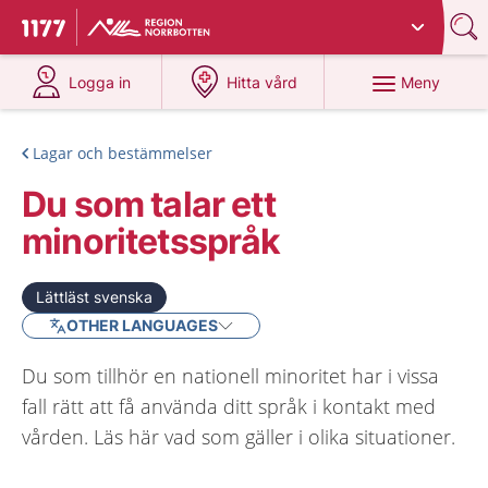
Du har valt region
Norrbotten
.
Till startsidan för 1177
på 1177.se
på 1177.se
Meny
Logga in
Hitta vård
Lagar och bestämmelser
Du som talar ett
minoritetsspråk
Lättläst svenska
OTHER LANGUAGES
Du som tillhör en nationell minoritet har i vissa
fall rätt att få använda ditt språk i kontakt med
vården. Läs här vad som gäller i olika situationer.