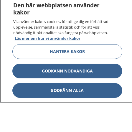
1177
–
tryggt om din hälsa och vård
Den här webbplatsen använder
kakor
På 1177.se får du råd om hälsa och information om
Vi använder kakor, cookies, för att ge dig en förbättrad
sjukdomar och vilka mottagningar du kan kontakta.
upplevelse, sammanställa statistik och för att viss
Logga in för att läsa din journal och göra dina
nödvändig funktionalitet ska fungera på webbplatsen.
vårdärenden. Ring telefonnummer 1177 för
Läs mer om hur vi använder kakor
sjukvårdsrådgivning dygnet runt.
1177 ger dig råd när du vill må bättre.
HANTERA KAKOR
GODKÄNN NÖDVÄNDIGA
Visa inn
1177 på flera språk
GODKÄNN ALLA
Visa inn
Om 1177
Visa inn
Kontakt